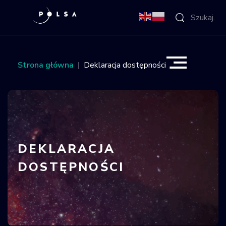
O Agencji
Strona główna
Deklaracja dostępności
Aktywności
Misja IGNIS
NSIS
DEKLARACJA
DOSTĘPNOŚCI
Sektor
Polska w
kosmosie