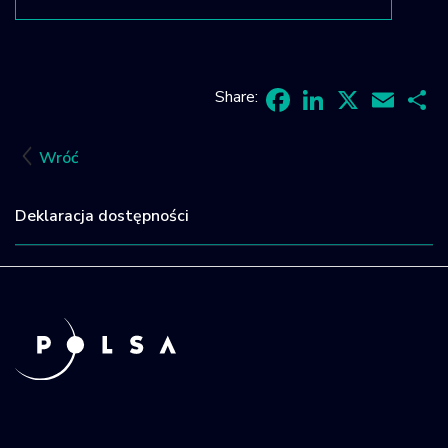
Share:
Facebook
LinkedIn
X
Email
Sh
Wróć
Deklaracja dostępności