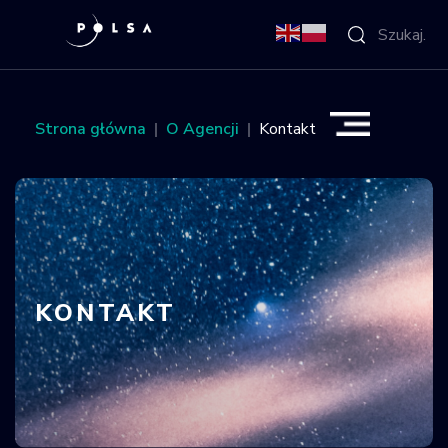
O Agencji
Strona główna
O Agencji
Kontakt
Aktywności
Misja IGNIS
NSIS
KONTAKT
Sektor
Polska w
kosmosie