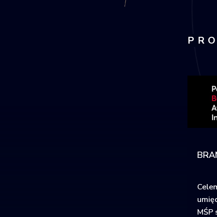
PRO
BRA
Celem
umięd
MŚP 