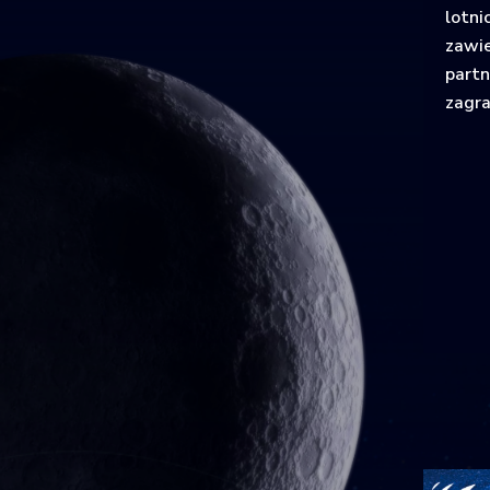
lotni
zawi
part
zagra