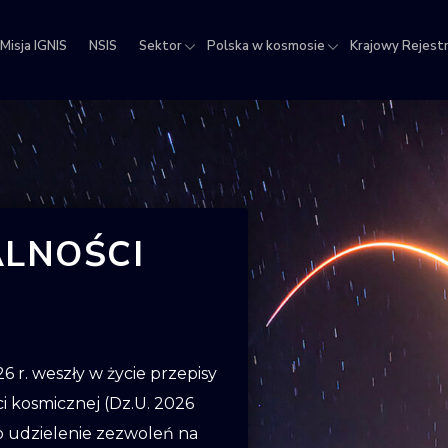
Misja IGNIS
NSIS
Sektor
Polska w kosmosie
Krajowy Rejest
jowy
estr
ektów
micznych
ALNOŚCI
 r. weszły w życie przepisy
ci kosmicznej (Dz.U. 2026
i o udzielenie zezwoleń na