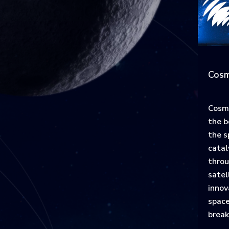
Cosm
Cosm
the b
the s
catal
throu
satel
innov
space
break