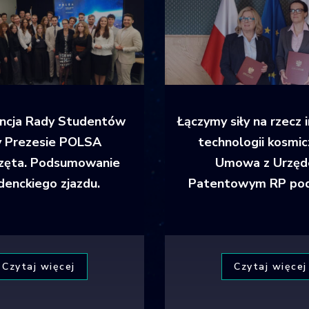
encja Rady Studentów
Łączymy siły na rzecz i
y Prezesie POLSA
technologii kosmic
zęta. Podsumowanie
Umowa z Urzę
denckiego zjazdu.
Patentowym RP pod
Czytaj więcej
Czytaj więcej