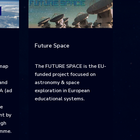
Future Space
dmap
The FUTURE SPACE is the EU-
funded project focused on
 and
astronomy & space
A (ad
exploration in European
educational systems.
he
nt by
ugh
amme.