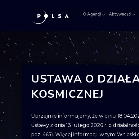
O Agencji
Aktywności
POLSA – Polska Agencja Kosmiczna
O
Aktywności
Misja
NSIS
Sektor
Polska w
Kra
Agencji
IGNIS
kosmosie
Rej
Obi
Kos
USTAWA O DZIAŁ
KOSMICZNEJ
Uprzejmie informujemy, że w dniu 18.04.2026
ustawy z dnia 13 lutego 2026 r. o działalnoś
poz. 465). Więcej informacji, w tym: Wniosk