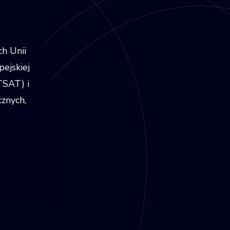
h Unii
pejskiej
TSAT) i
cznych,