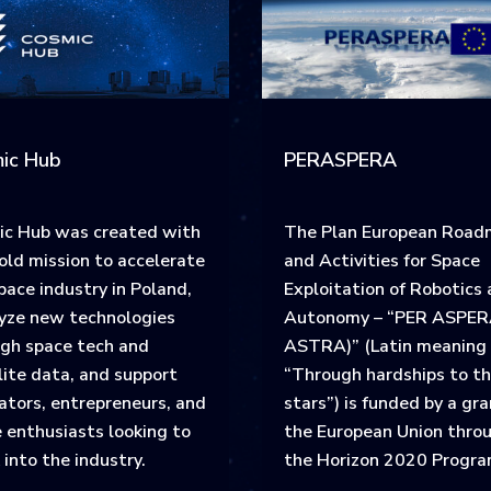
ic Hub
PERASPERA
ic Hub was created with
The Plan European Roa
old mission to accelerate
and Activities for Space
pace industry in Poland,
Exploitation of Robotics
yze new technologies
Autonomy – “PER ASPER
gh space tech and
ASTRA)” (Latin meaning
lite data, and support
“Through hardships to t
ators, entrepreneurs, and
stars”) is funded by a gra
 enthusiasts looking to
the European Union thro
 into the industry.
the Horizon 2020 Progr