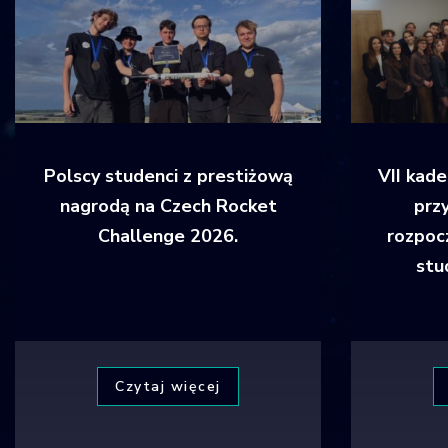
Polscy studenci z prestiżową
VII kad
nagrodą na Czech Rocket
prz
Challenge 2026.
rozpoc
stu
Czytaj więcej