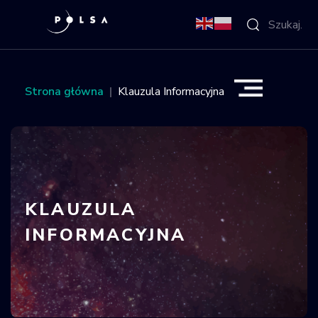
O Agencji
Strona główna
Klauzula Informacyjna
Aktywności
Misja IGNIS
NSIS
KLAUZULA
INFORMACYJNA
Sektor
Polska w
kosmosie