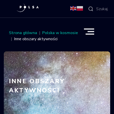
O Agencji
Strona główna
Polska w kosmosie
Inne obszary aktywności
Aktywności
Misja IGNIS
NSIS
INNE OBSZARY
Sektor
AKTYWNOŚCI
Polska w
kosmosie