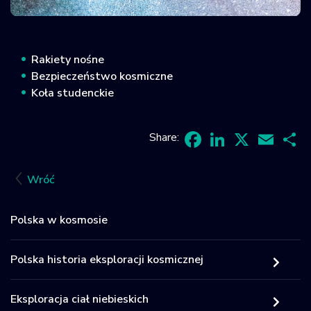
Krajowy Rejestr
Obiektów
Kosmicznych
Rakiety nośne
Bezpieczeństwo kosmiczne
Koła studenckie
Share:
Facebook
LinkedIn
X
Email
Sh
Wróć
Polska w kosmosie
Polska historia eksploracji kosmicznej
Eksploracja ciał niebieskich