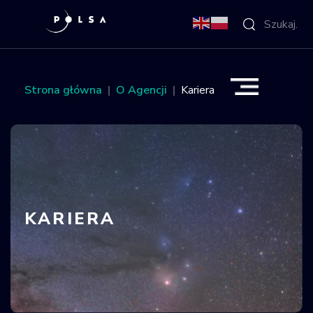
O Agencji
Strona główna
O Agencji
Kariera
Aktywności
Misja IGNIS
NSIS
KARIERA
Sektor
Polska w
kosmosie