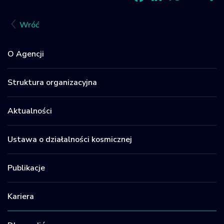
Facebook
LinkedIn
X
Email
Sh
Wróć
O Agencji
Struktura organizacyjna
Aktualności
Ustawa o działalności kosmicznej
Publikacje
Kariera