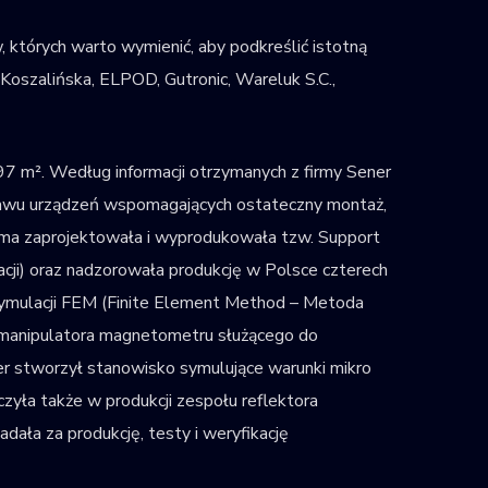
których warto wymienić, aby podkreślić istotną
Koszalińska, ELPOD, Gutronic, Wareluk S.C.,
97 m². Według informacji otrzymanych z firmy Sener
stawu urządzeń wspomagających ostateczny montaż,
irma zaprojektowała i wyprodukowała tzw. Support
cji) oraz nadzorowała produkcję w Polsce czterech
ymulacji FEM (Finite Element Method – Metoda
anipulatora magnetometru służącego do
r stworzył stanowisko symulujące warunki mikro
zyła także w produkcji zespołu reflektora
a za produkcję, testy i weryfikację