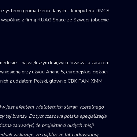
ego systemu gromadzenia danych – komputera DMCS
wspólnie z firmą RUAG Space ze Szwecji (obecnie
nimedesie – największym księżycu Jowisza, a zarazem
esioną przy użyciu Ariane 5, europejskiej ciężkiej
 z nich z udziałem Polski, głównie CBK PAN: XMM
ów jest efektem wieloletnich starań, rzetelnego
y tej branży. Dotychczasowa polska specjalizacja
Można zauważyć, że projektanci dużych misji
jednak wskazuje, że najbliższe lata udowodnią