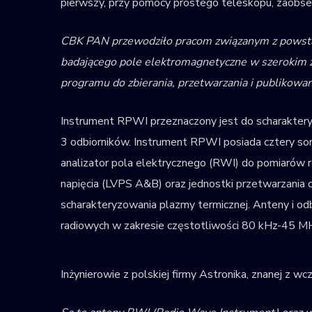
pierwszy, przy pomocy prostego teleskopu, zaobse
CBK PAN przewodziło pracom związanym z powsta
badającego pole elektromagnetyczne w szerokim za
programu do zbierania, przetwarzania i publikowa
Instrument RPWI przeznaczony jest do scharakteryz
3 odbiorników. Instrument RPWI posiada cztery s
analizator pola elektrycznego (RWI) do pomiarów 
napięcia (LVPS A&B) oraz jednostki przetwarzani
scharakteryzowania plazmy termicznej. Anteny i odb
radiowych w zakresie częstotliwości 80 kHz-45 M
Inżynierowie z polskiej firmy Astronika, znanej z 