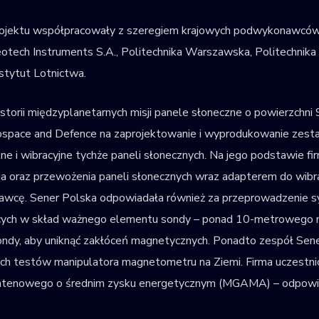
rojektu współpracowały z szeregiem krajowych podwykonawców, 
otech Instruments S.A., Politechnika Warszawska, Politechnika 
nstytut Lotnictwa.
orii międzyplanetarnych misji panele słoneczne o powierzchni 
erospace and Defence na zaprojektowanie i wyprodukowanie ze
ne i wibracyjne tychże paneli słonecznych. Na jego podstawie f
ia oraz przewożenia paneli słonecznych wraz adapterem do wibra
awcę. Sener Polska odpowiadała również za przeprowadzenie s
ch w skład ważnego elementu sondy – ponad 10-metrowego m
ndy, aby uniknąć zakłóceń magnetycznych. Ponadto zespół Sene
ch testów manipulatora magnetometru na Ziemi. Firma uczestnic
enowego o średnim zysku energetycznym (MGAMA) – odpowiadał