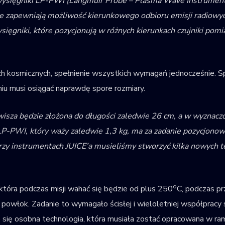
 wysięgniki LP-PWI (Langmuir Probe – Plasma Wave Instrume
óre zapewniają możliwość kierunkowego odbioru emisji radiow
sięgniki, które pozycjonują w różnych kierunkach czujniki pom
h kosmicznych, spełnienie wszystkich wymagań jednocześnie. Spr
niu musi osiągać naprawdę spore rozmiary.
wisza będzie złożona do długości zaledwie 26 cm, a w wyznacz
 LP-PWI, który waży zaledwie 1,3 kg, ma za zadanie pozycjono
rzy instrumentach JUICE’a musieliśmy stworzyć kilka nowych t
o
która podczas misji wahać się będzie od plus 250
C, podczas p
powłok. Zadanie to wymagało ścisłej i wieloletniej współpracy
je się osobna technologia, która musiała zostać opracowana w ra