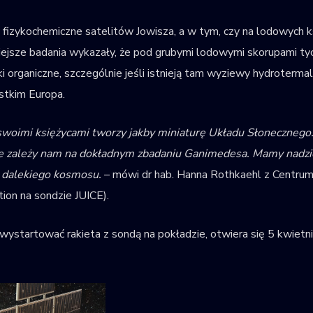
hy fizykochemiczne satelitów Jowisza, a w tym, czy na lodowyc
ejsze badania wykazały, że pod grubymi lodowymi skorupami tych
i organiczne, szczególnie jeśli istnieją tam wyziewy hydrotermal
stkim Europa.
e swoimi księżycami tworzy jakby miniaturę Układu Słoneczneg
e zależy nam na dokładnym zbadaniu Ganimedesa. Mamy nadzieję
i dalekiego kosmosu.
– mówi dr hab. Hanna Rothkaehl z Centrum
on na sondzie JUICE).
 wystartować rakieta z sondą na pokładzie, otwiera się 5 kwietn