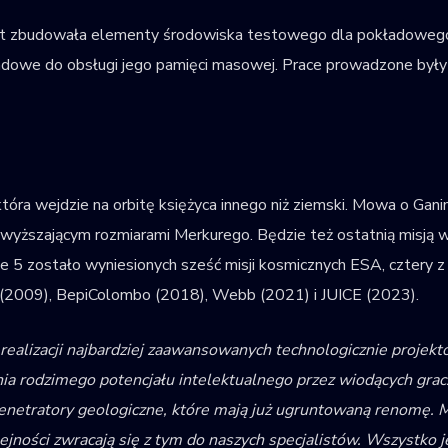
rest zbudowała elementy środowiska testowego dla pokładow
owe do obsługi jego pamięci masowej. Prace prowadzone były 
która wejdzie na orbitę księżyca innego niż ziemski. Mowa o Ga
ższającym rozmiarami Merkurego. Będzie też ostatnią misją wyni
iane 5 zostało wyniesionych sześć misji kosmicznych ESA, cztery
 (2009), BepiColombo (2018), Webb (2021) i JUICE (2023).
ealizacji najbardziej zaawansowanych technologicznie projekt
ia rodzimego potencjału intelektualnego przez wiodących gracz
i penetratory geologiczne, które mają już ugruntowaną renomę. 
ejności zwracają się z tym do naszych specjalistów. Wszystko 