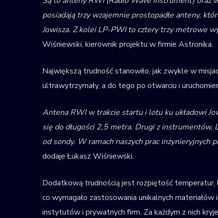
Są to anteny RWI (Radio Wave Instrument) oraz
posiadają trzy wzajemnie prostopadłe anteny, kt
Jowisza. Z kolei LP-PWI to cztery trzy metrowe wy
Wiśniewski, kierownik projektu w firmie Astronika.
Największą trudność stanowiło, jak zwykle w misjac
ultrawytrzymały, a do tego po otwarciu i uruchomie
Antena RWI w trakcie startu i lotu ku układowi Jo
się do długości 2,5 metra. Drugi z instrumentów,
od sondy. W ramach naszych prac inżynieryjnych p
dodaje Łukasz Wiśniewski.
Dodatkową trudnością jest rozpiętość temperatur, 
co wymagało zastosowania unikalnych materiałów i 
instytutów i prywatnych firm. Za każdym z nich kry