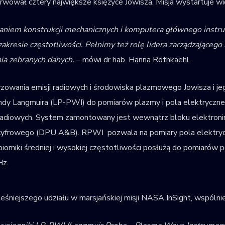
rwował cztery największe księżyce Jowisza. Misja wystartuje w
niem konstrukcji mechanicznych i komputera głównego instr
kresie częstotliwości. Pełnimy też rolę lidera zarządzającego
nia zebranych danych.
– mówi dr hab. Hanna Rothkaehl.
owania emisji radiowych i środowiska plazmowego Jowisza i jeg
ondy Langmuira (LP-PWI) do pomiarów plazmy i pola elektryczn
radiowych. System zamontowany jest wewnątrz bloku elektronini
a cyfrowego (DPU A&B). RPWI pozwala na pomiary pola elektryc
iorniki średniej i wysokiej częstotliwości posłużą do pomiarów 
Hz.
wcześniejszego udziału w marsjańskiej misji NASA InSight, wspó