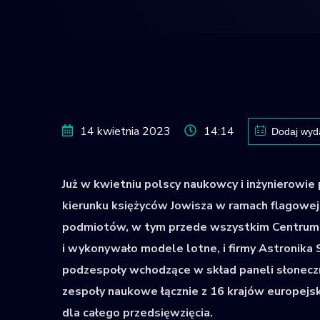
14 kwietnia 2023
14:14
Dodaj wyd
Już w kwietniu polscy naukowcy i inżynierowi
kierunku księżyców Jowisza w ramach flagowej m
podmiotów, w tym przede wszystkim Centrum B
i wykonywało modele lotne, i firmy Astronika Sp
podzespoły wchodzące w skład paneli słoneczn
zespoły naukowe łącznie z 16 krajów europejski
dla całego przedsięwzięcia.