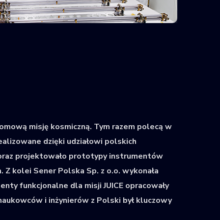
ełomową misję kosmiczną. Tym razem polecą w
ealizowane dzięki udziałowi polskich
oraz projektowało prototypy instrumentów
h. Z kolei Sener Polska Sp. z o.o. wykonała
nty funkcjonalne dla misji JUICE opracowały
 naukowców i inżynierów z Polski był kluczowy