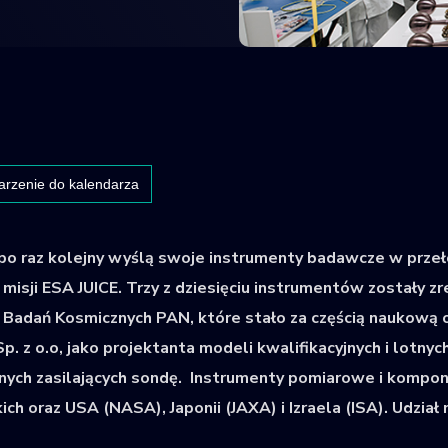
arzenie do kalendarza
e po raz kolejny wyślą swoje instrumenty badawcze w prz
isji ESA JUICE. Trzy z dziesięciu instrumentów zostały zr
adań Kosmicznych PAN, które stało za częścią naukową 
. z o.o, jako projektanta modeli kwalifikacyjnych i lotnyc
ych zasilających sondę. Instrumenty pomiarowe i kompone
ch oraz USA (NASA), Japonii (JAXA) i Izraela (ISA). Udział