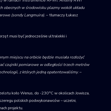
nt) w ramach instrumencie RPWI. Anteny RWI
ych obecnych w środowisku plazmy wokół układu
iarowe (sondy Langmuira).
– tłumaczy Łukasz
zęt musi być jednocześnie ultralekki i
onym miejscu na orbicie będzie musiała rozłożyć
wać czujniki pomiarowe w odległości trzech metrów
echnologii, z których jedną opatentowaliśmy
. –
o
rzelotu koło Wenus, do -230
C w okolicach Jowisza,
 szeregu polskich podwykonawców – uczelni,
mach projektu.