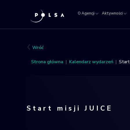
O Agencji
Aktywności
O
Aktywności
Misja
NSIS
Sektor
Polska w
Kra
Agencji
IGNIS
kosmosie
Rej
Obi
Wróć
Kos
Strona główna
Kalendarz wydarzeń
Start
Start misji JUICE