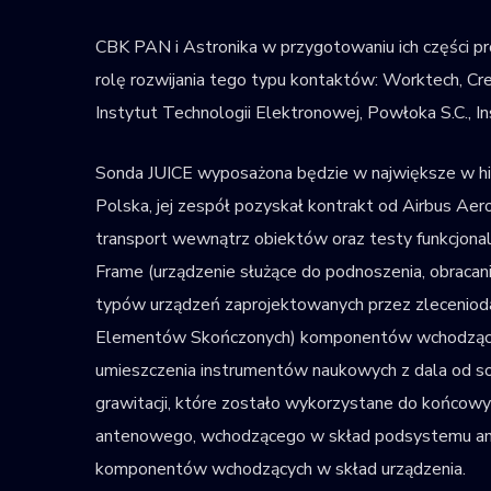
CBK PAN i Astronika w przygotowaniu ich części p
rolę rozwijania tego typu kontaktów: Worktech, Cre
Instytut Technologii Elektronowej, Powłoka S.C., I
Sonda JUICE wyposażona będzie w największe w hist
Polska, jej zespół pozyskał kontrakt od Airbus A
transport wewnątrz obiektów oraz testy funkcjonal
Frame (urządzenie służące do podnoszenia, obracan
typów urządzeń zaprojektowanych przez zleceniod
Elementów Skończonych) komponentów wchodzący
umieszczenia instrumentów naukowych z dala od so
grawitacji, które zostało wykorzystane do końcowy
antenowego, wchodzącego w skład podsystemu ant
komponentów wchodzących w skład urządzenia.