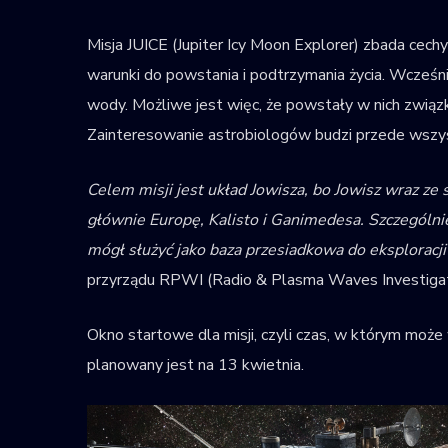
Misja JUICE (Jupiter Icy Moon Explorer) zbada cec
warunki do powstania i podtrzymania życia. Wcześni
wody. Możliwe jest więc, że powstały w nich związk
Zainteresowanie astrobiologów budzi przede wszy
Celem misji jest układ Jowisza, bo Jowisz wraz z
głównie Europę, Kalisto i Ganimedesa. Szczególni
mógł służyć jako baza przesiadkowa do eksploracj
przyrządu RPWI (Radio & Plasma Waves Investigati
Okno startowe dla misji, czyli czas, w którym może
planowany jest na 13 kwietnia.