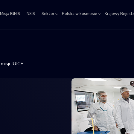
Misja IGNIS
NSIS
Sektor
Polska w kosmosie
Krajowy Rejest
jowy
estr
ektów
micznych
 misji JUICE