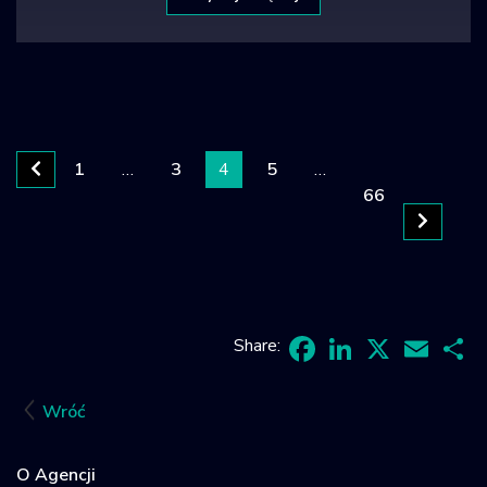
1
…
3
4
5
…
66
Share:
Facebook
LinkedIn
X
Email
Sh
Wróć
O Agencji