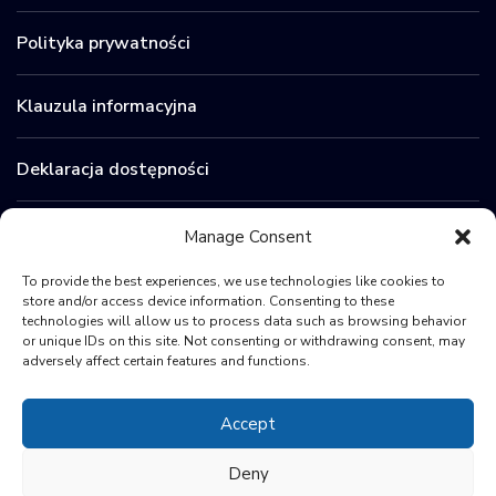
Polityka prywatności
Klauzula informacyjna
Deklaracja dostępności
Zamówienia publiczne
Manage Consent
To provide the best experiences, we use technologies like cookies to
BIP
store and/or access device information. Consenting to these
technologies will allow us to process data such as browsing behavior
or unique IDs on this site. Not consenting or withdrawing consent, may
Sygnaliści
adversely affect certain features and functions.
Accept
Deny