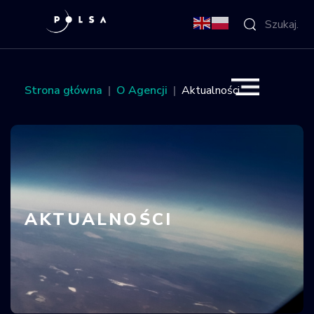
O Agencji
Strona główna
O Agencji
Aktualności
Aktywności
Misja IGNIS
NSIS
AKTUALNOŚCI
Sektor
Polska w
kosmosie