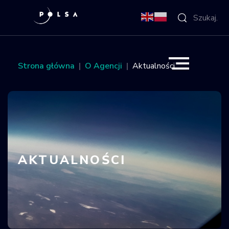
O Agencji
Strona główna
O Agencji
Aktualności
Aktywności
Misja IGNIS
NSIS
AKTUALNOŚCI
Sektor
Polska w
kosmosie