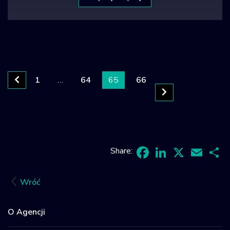
1
…
64
65
66
Share:
Facebook
LinkedIn
X
Email
Sh
Wróć
O Agencji