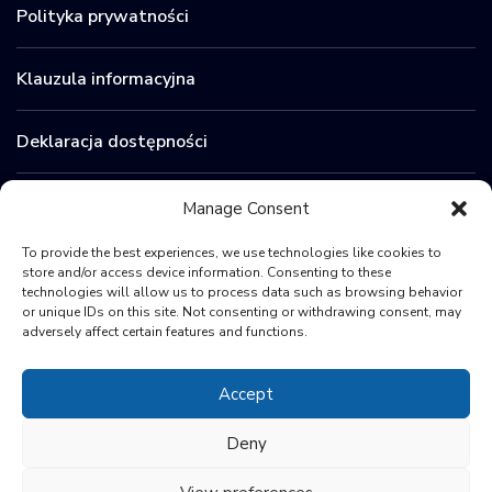
Polityka prywatności
Klauzula informacyjna
Deklaracja dostępności
Zamówienia publiczne
Manage Consent
To provide the best experiences, we use technologies like cookies to
BIP
store and/or access device information. Consenting to these
technologies will allow us to process data such as browsing behavior
or unique IDs on this site. Not consenting or withdrawing consent, may
Sygnaliści
adversely affect certain features and functions.
Accept
Deny