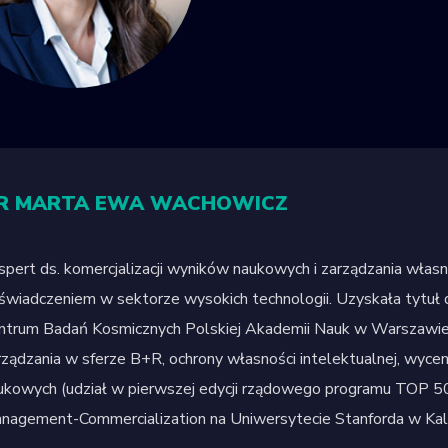
R MARTA EWA WACHOWICZ
spert ds. komercjalizacji wyników naukowych i zarządzania własn
świadczeniem w sektorze wysokich technologii. Uzyskała tytuł 
ntrum Badań Kosmicznych Polskiej Akademii Nauk w Warszawie
rządzania w sferze B+R, ochrony własności intelektualnej, wycen
ukowych (udział w pierwszej edycji rządowego programu TOP 50
nagement-Commercialization na Uniwersytecie Stanforda w Kalif