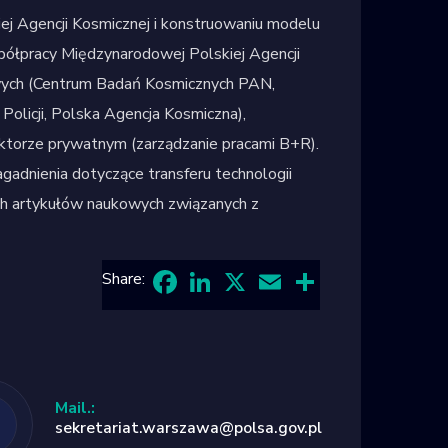
ej Agencji Kosmicznej i konstruowaniu modelu
spółpracy Międzynarodowej Polskiej Agencji
wych (Centrum Badań Kosmicznych PAN,
Policji, Polska Agencja Kosmiczna),
sektorze prywatnym (zarządzanie pracami B+R).
dnienia dotyczące transferu technologii
ych artykułów naukowych związanych z
Share:
Facebook
LinkedIn
X
Email
Share
Mail.:
sekretariat.warszawa@polsa.gov.pl