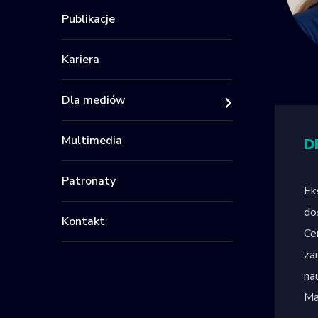
Publikacje
Kariera
Dla mediów
Multimedia
D
Patronaty
Ek
do
Kontakt
Ce
za
na
Ma