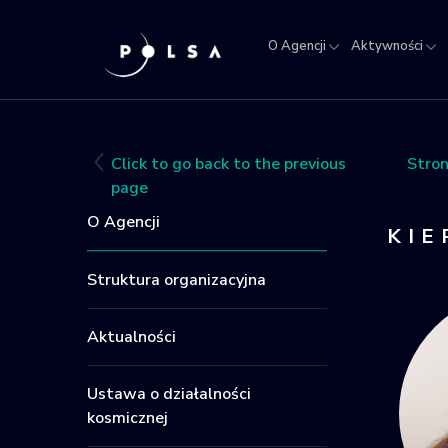
O Agencji
Aktywności
O
Aktywności
Misja
NSIS
Sektor
Polska w
Kra
Agencji
IGNIS
kosmosie
Rej
Obi
Click to go back to the previous
Stro
Kos
page
O Agencji
KI
Struktura organizacyjna
Aktualności
Ustawa o działalności
kosmicznej