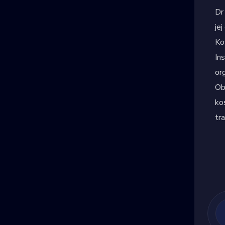
Dr
je
Ko
In
or
Ob
ko
tr