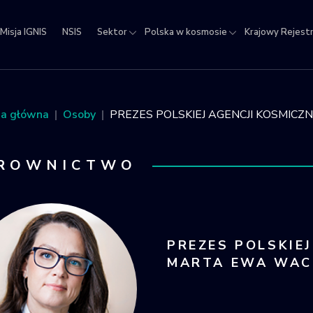
Misja IGNIS
NSIS
Sektor
Polska w kosmosie
Krajowy Rejest
jowy
estr
ektów
na główna
Osoby
PREZES POLSKIEJ AGENCJI KOSMICZNE
micznych
EROWNICTWO
PREZES POLSKIEJ
MARTA EWA WAC