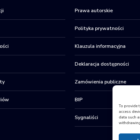
ji
Prawa autorskie
Polityka prywatności
ości
Klauzula informacyjna
Deklaracja dostępności
ty
Zamówienia publiczne
diów
BIP
To provide t
access devi
Sygnaliści
data such a
withdrawing 