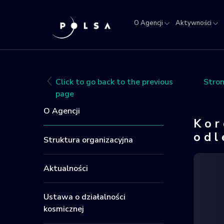
O Agencji
Aktywności
O
Aktywności
Misja
NSIS
Sektor
Polska w
Kra
Agencji
IGNIS
kosmosie
Rej
Obi
Click to go back to the previous
Stro
Kos
page
O Agencji
Kor
odl
Struktura organizacyjna
Aktualności
Ustawa o działalności
kosmicznej