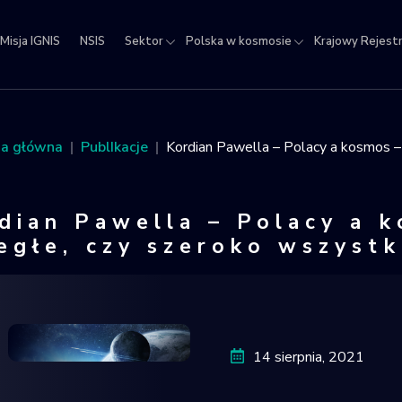
Misja IGNIS
NSIS
Sektor
Polska w kosmosie
Krajowy Rejest
jowy
estr
ektów
na główna
PublIkacje
Kordian Pawella – Polacy a kosmos –
micznych
dian Pawella – Polacy a 
egłe, czy szeroko wszyst
Kordian P
14 sierpnia, 2021