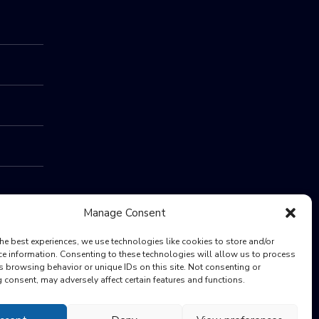
Manage Consent
he best experiences, we use technologies like cookies to store and/or
ce information. Consenting to these technologies will allow us to process
s browsing behavior or unique IDs on this site. Not consenting or
consent, may adversely affect certain features and functions.