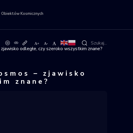
r Obiektów Kosmicznych
 zjawisko odległe, czy szeroko wszystkim znane?
kosmos – zjawisko
kim znane?
awella – Polacy a kosmo