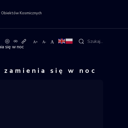
r Obiektów Kosmicznych
ia się w noc
 zamienia się w noc
w Rudź – Gdy dzień zam