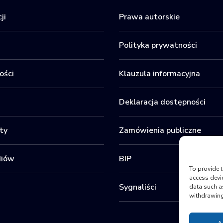
ji
Prawa autorskie
Polityka prywatności
ości
Klauzula informacyjna
Deklaracja dostępności
ty
Zamówienia publiczne
diów
BIP
To provide t
access devi
Sygnaliści
data such a
withdrawing 