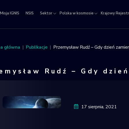
Misja IGNIS
NSIS
Sektor
Polska w kosmosie
Krajowy Rejest
jowy
estr
ektów
na główna
PublIkacje
Przemysław Rudź – Gdy dzień zamien
micznych
emysław Rudź – Gdy dzień
Przemysła
17 sierpnia, 2021