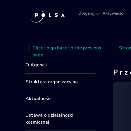
O Agencji
Aktywności
O
Aktywności
Misja
NSIS
Sektor
Polska w
Kra
Agencji
IGNIS
kosmosie
Rej
Obi
Click to go back to the previous
Stro
Kos
page
O Agencji
Prz
Struktura organizacyjna
Aktualności
Ustawa o działalności
kosmicznej