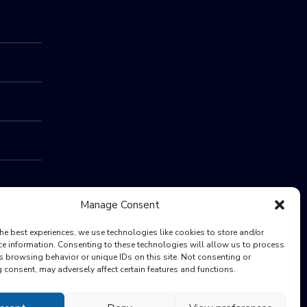
Manage Consent
he best experiences, we use technologies like cookies to store and/or
ce information. Consenting to these technologies will allow us to process
s browsing behavior or unique IDs on this site. Not consenting or
consent, may adversely affect certain features and functions.