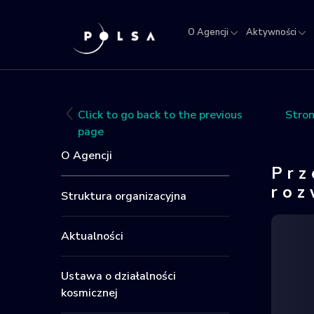
O Agencji
Aktywności
O
Aktywności
Misja
NSIS
Sektor
Polska w
Kra
Agencji
IGNIS
kosmosie
Rej
Obi
Click to go back to the previous
Stro
Kos
page
O Agencji
Prz
roz
Struktura organizacyjna
Aktualności
Ustawa o działalności
kosmicznej