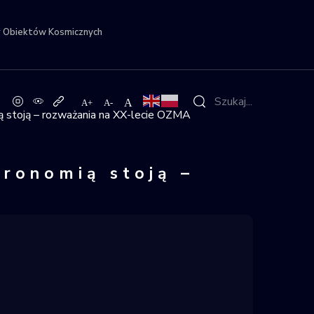
r Obiektów Kosmicznych
ą stoją – rozważania na XX-lecie OZMA
tronomią stoją –
A
w Rudź – Pałuki astron