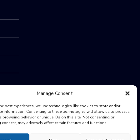
Manage Consent
he best experiences, we use technologies like cookies to store and/or
ce information. Consenting to these technologies will allow us to process
s browsing behavior or unique IDs on this site. Not consenting or
consent, may adversely affect certain features and functions.