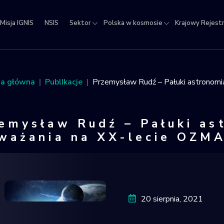
Misja IGNIS
NSIS
Sektor
Polska w kosmosie
Krajowy Rejest
jowy
estr
ektów
na główna
PublIkacje
Przemysław Rudź – Pałuki astronomi
micznych
emysław Rudź – Pałuki as
ważania na XX-lecie OZM
Przemysła
20 sierpnia, 2021