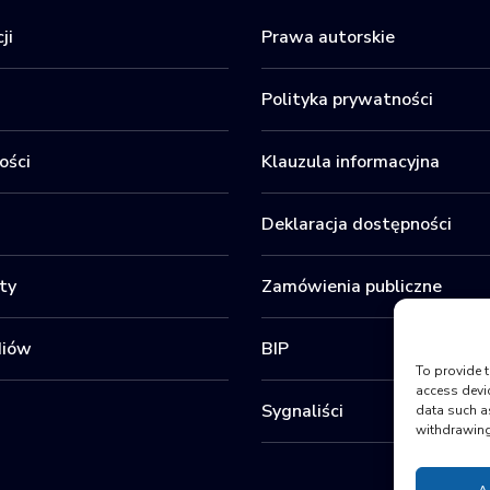
ji
Prawa autorskie
Polityka prywatności
ości
Klauzula informacyjna
Deklaracja dostępności
ty
Zamówienia publiczne
diów
BIP
To provide t
access devi
Sygnaliści
data such a
withdrawing 