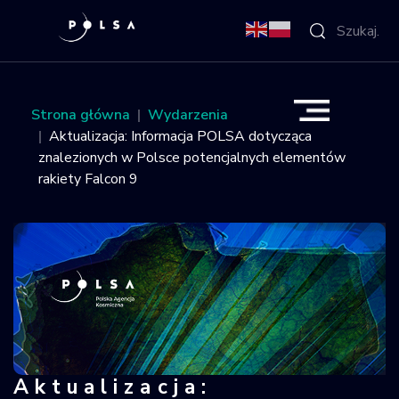
O Agencji
Strona główna
Wydarzenia
Aktualizacja: Informacja POLSA dotycząca
Aktywności
znalezionych w Polsce potencjalnych elementów
rakiety Falcon 9
Misja IGNIS
NSIS
Sektor
Polska w
kosmosie
Aktualizacja:
Aktualizacja: Informacja POLSA dot