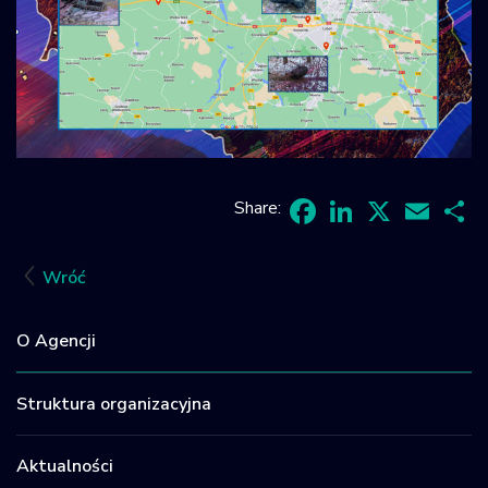
Share:
Facebook
LinkedIn
X
Email
Sh
Wróć
O Agencji
Struktura organizacyjna
Aktualności