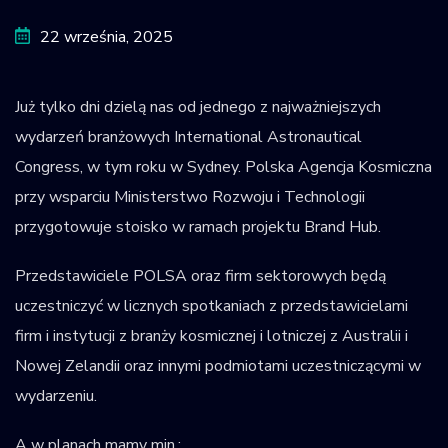
Krajowy Rejestr
22 września, 2025
Obiektów
Kosmicznych
Już tylko dni dzielą nas od jednego z najważniejszych
wydarzeń branżowych International Astronautical
Congress, w tym roku w Sydney. Polska Agencja Kosmiczna
przy wsparciu Ministerstwo Rozwoju i Technologii
przygotowuje stoisko w ramach projektu Brand Hub.
Przedstawiciele POLSA oraz firm sektorowych będą
uczestniczyć w licznych spotkaniach z przedstawicielami
firm i instytucji z branży kosmicznej i lotniczej z Australii i
Nowej Zelandii oraz innymi podmiotami uczestniczącymi w
wydarzeniu.
A w planach mamy min.: