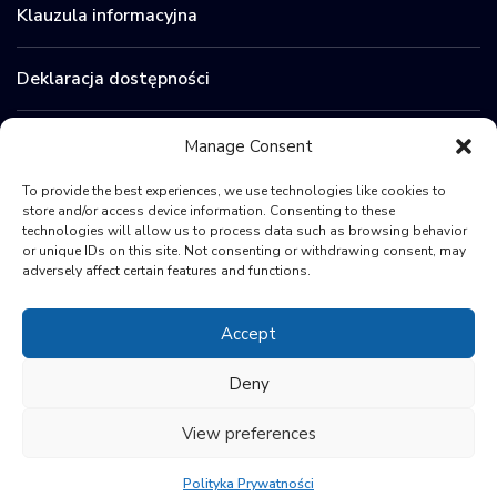
Klauzula informacyjna
Deklaracja dostępności
Zamówienia publiczne
Manage Consent
To provide the best experiences, we use technologies like cookies to
BIP
store and/or access device information. Consenting to these
technologies will allow us to process data such as browsing behavior
or unique IDs on this site. Not consenting or withdrawing consent, may
Sygnaliści
adversely affect certain features and functions.
Accept
Deny
View preferences
© 2024 Polish Space Agency
Polityka Prywatności