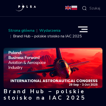
O Agencji
Strona główna
Wydarzenia
Brand Hub – polskie stoisko na IAC 2025
Aktywności
Misja IGNIS
NSIS
Sektor
Brand Hub – polskie
Brand Hub – polskie stoisko na IAC 
Polska w
stoisko na IAC 2025
kosmosie