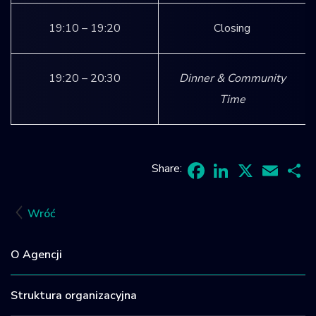
19:10 – 19:20
Closing
19:20 – 20:30
Dinner & Community
Time
Share:
Facebook
LinkedIn
X
Email
Sh
Wróć
O Agencji
Struktura organizacyjna