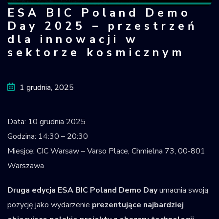
ESA BIC Poland Demo
ESA BIC Poland Demo Day 2025 – prz
Krajowy Rejestr
Obiektów
Day 2025 – przestrzeń
Kosmicznych
dla innowacji w
sektorze kosmicznym
1 grudnia, 2025
Data: 10 grudnia 2025
Godzina: 14:30 – 20:30
Miesjce: CIC Warsaw – Varso Place, Chmielna 73, 00-801
Warszawa
Druga edycja ESA BIC Poland Demo Day
umacnia swoją
pozycję jako wydarzenie
prezentujące najbardziej