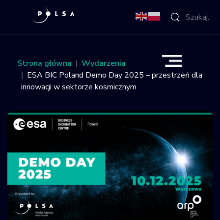
O Agencji
Strona główna
Wydarzenia
ESA BIC Poland Demo Day 2025 – przestrzeń dla
Aktywności
innowacji w sektorze kosmicznym
Misja IGNIS
NSIS
Sektor
Polska w
kosmosie