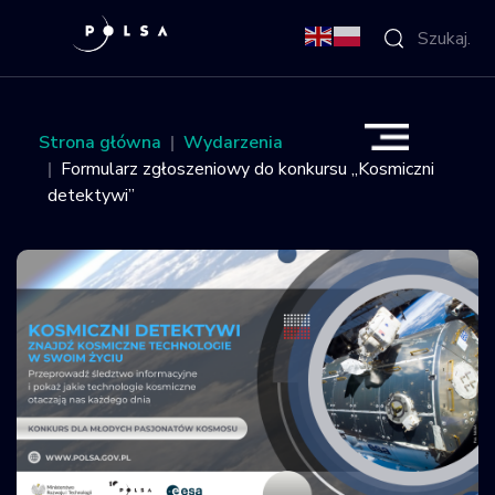
O Agencji
Strona główna
Wydarzenia
Formularz zgłoszeniowy do konkursu „Kosmiczni
Aktywności
detektywi”
Misja IGNIS
NSIS
Sektor
Polska w
kosmosie