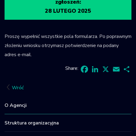
zgłoszeń:
28 LUTEGO 2025
Proszę wypełnić wszystkie pola formularza. Po poprawnym
złożeniu wniosku otrzymasz potwierdzenie na podany
adres e-mail.
Share:
Facebook
LinkedIn
X
Email
Sh
Wróć
O Agencji
Struktura organizacyjna