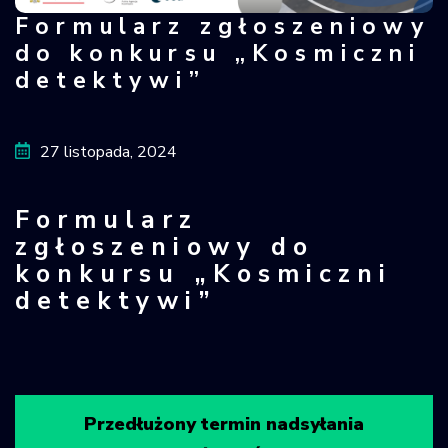
Formularz zgłoszeniowy
Formularz zgłoszeniowy do konkursu
Krajowy Rejestr
Obiektów
do konkursu „Kosmiczni
Kosmicznych
detektywi”
27 listopada, 2024
Formularz
zgłoszeniowy do
konkursu „Kosmiczni
detektywi”
Przedłużony termin nadsyłania