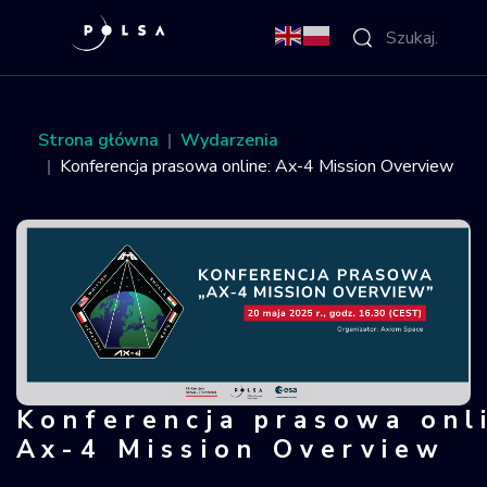
O Agencji
Strona główna
Wydarzenia
Konferencja prasowa online: Ax-4 Mission Overview
Aktywności
Misja IGNIS
NSIS
Sektor
Konferencja prasowa onl
Konferencja prasowa online: Ax-4 M
Polska w
Ax-4 Mission Overview
kosmosie