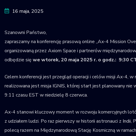
Krajowy Rejestr
16 maja, 2025
Obiektów
Kosmicznych
Szanowni Państwo,
zapraszamy na konferencję prasową online „Ax-4 Mission Ove
organizowaną przez Axiom Space i partnerów międzynarodowy
odbędzie się
we wtorek, 20 maja 2025 r. o godz.: 9:30 C
Celem konferencji jest przegląd operacji i celów misji Ax-4, w
realizowana jest misja IGNIS, której start jest planowany nie w
9:11 czasu EST w niedzielę 8 czerwca.
Ax-4 stanowi kluczowy moment w rozwoju komercyjnych lot
z udziałem ludzi. Po raz pierwszy w historii astronauci z Indii, 
polecą razem na Międzynarodową Stację Kosmiczną w ramach 