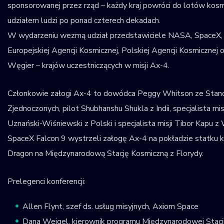
sponsorowanej przez rząd – każdy kraj powróci do lotów kosm
udziałem ludzi po ponad czterech dekadach.
W wydarzeniu wezmą udział przedstawiciele NASA, SpaceX,
Europejskiej Agencji Kosmicznej, Polskiej Agencji Kosmicznej ora
Węgier – krajów uczestniczących w misji Ax-4.
Członkowie załogi Ax-4 to dowódca Peggy Whitson ze Sta
Zjednoczonych, pilot Shubhanshu Shukla z Indii, specjalista mi
Uznański-Wiśniewski z Polski i specjalista misji Tibor Kapu z
SpaceX Falcon 9 wystrzeli załogę Ax-4 na pokładzie statku
Dragon na Międzynarodową Stację Kosmiczną z Florydy.
Prelegenci konferencji:
Allen Flynt, szef ds. usług misyjnych, Axiom Space
Dana Weigel, kierownik programu Międzynarodowej Stacji