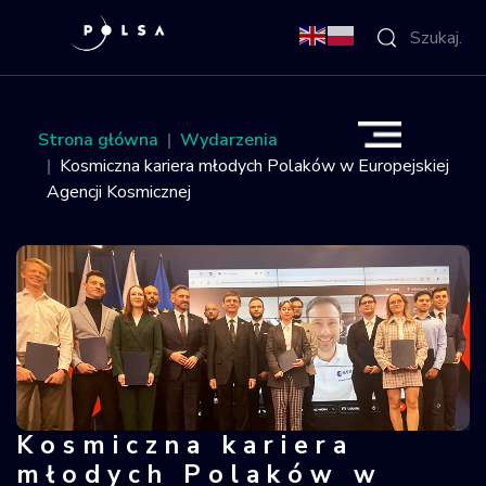
O Agencji
Strona główna
Wydarzenia
Kosmiczna kariera młodych Polaków w Europejskiej
Aktywności
Agencji Kosmicznej
Misja IGNIS
NSIS
Sektor
Polska w
Kosmiczna kariera
Kosmiczna kariera młodych Polaków 
kosmosie
młodych Polaków w