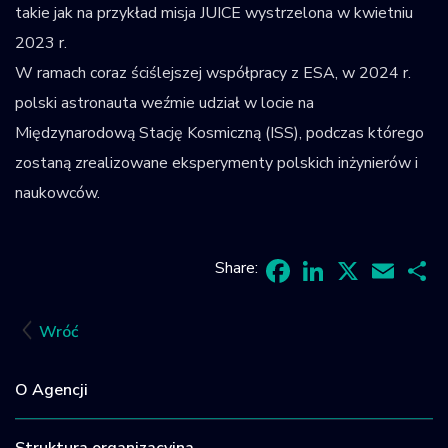
takie jak na przykład misja JUICE wystrzelona w kwietniu
2023 r.
W ramach coraz ściślejszej współpracy z ESA, w 2024 r.
polski astronauta weźmie udział w locie na
Międzynarodową Stację Kosmiczną (ISS), podczas którego
zostaną zrealizowane eksperymenty polskich inżynierów i
naukowców.
Share:
Facebook
LinkedIn
X
Email
Sh
Wróć
O Agencji
Struktura organizacyjna