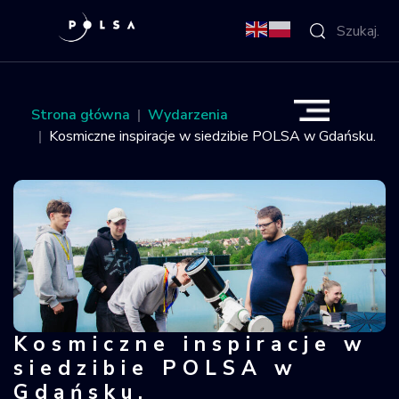
O Agencji
Strona główna
Wydarzenia
Kosmiczne inspiracje w siedzibie POLSA w Gdańsku.
Aktywności
Misja IGNIS
NSIS
Sektor
Kosmiczne inspiracje w
Kosmiczne inspiracje w siedzibie P
Polska w
siedzibie POLSA w
kosmosie
Gdańsku.