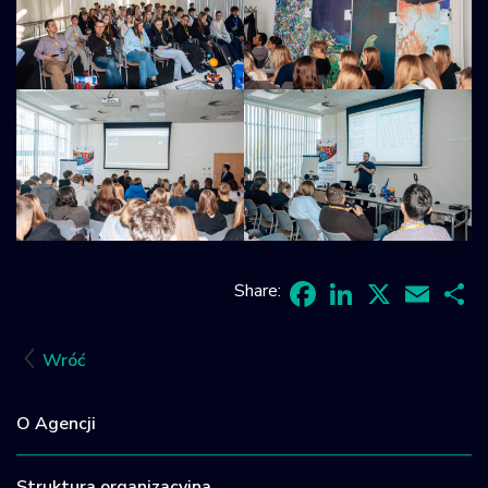
Share:
Facebook
LinkedIn
X
Email
Sh
Wróć
O Agencji
Struktura organizacyjna