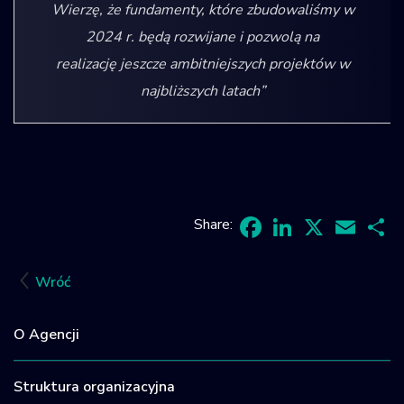
Wierzę, że fundamenty, które zbudowaliśmy w
2024 r. będą rozwijane i pozwolą na
realizację jeszcze ambitniejszych projektów w
najbliższych latach”
Share:
Facebook
LinkedIn
X
Email
Sh
Wróć
O Agencji
Struktura organizacyjna