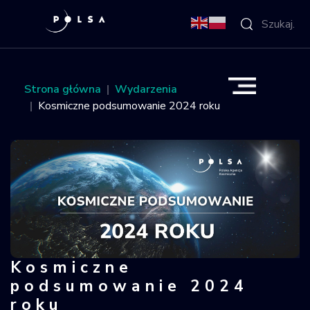
O Agencji
Strona główna
Wydarzenia
Kosmiczne podsumowanie 2024 roku
Aktywności
Misja IGNIS
NSIS
Sektor
Kosmiczne
Kosmiczne podsumowanie 2024 rok
Polska w
podsumowanie 2024
kosmosie
roku