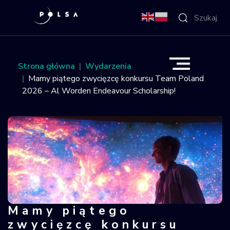
O Agencji
Strona główna
Wydarzenia
Mamy piątego zwycięzcę konkursu Team Poland
Aktywności
2026 – Al Worden Endeavour Scholarship!
Misja IGNIS
NSIS
Sektor
Polska w
Mamy piątego
Mamy piątego zwycięzcę konkursu T
kosmosie
zwycięzcę konkursu