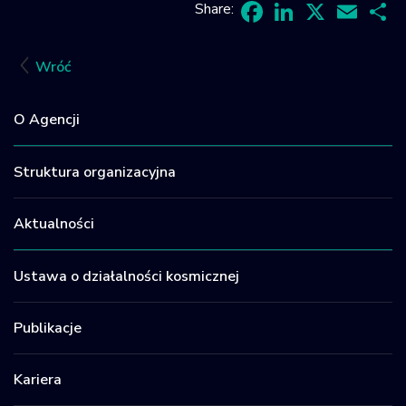
Share:
Facebook
LinkedIn
X
Email
Sh
Wróć
O Agencji
Struktura organizacyjna
Aktualności
Ustawa o działalności kosmicznej
Publikacje
Kariera