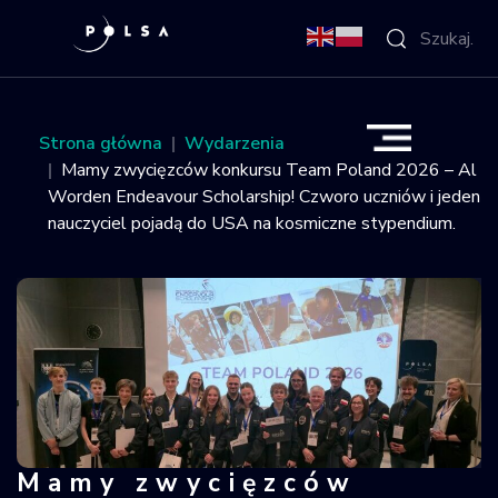
O Agencji
Strona główna
Wydarzenia
Mamy zwycięzców konkursu Team Poland 2026 – Al
Aktywności
Worden Endeavour Scholarship! Czworo uczniów i jeden
nauczyciel pojadą do USA na kosmiczne stypendium.
Misja IGNIS
NSIS
Sektor
Polska w
kosmosie
Mamy zwycięzców
Mamy zwycięzców konkursu Team Pol