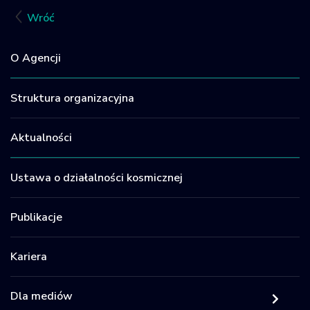
Facebook
LinkedIn
X
Email
Sh
Wróć
O Agencji
Struktura organizacyjna
Aktualności
Ustawa o działalności kosmicznej
Publikacje
Kariera
Dla mediów