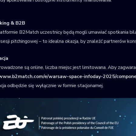
king & B2B
latformie B2Match uczestnicy będą mogli umawiać spotkania bi
sesji pitchingowej – to idealna okazja, by znaleźć partnerów k
acja
rowadzone są online, liczba miejsc jest limitowana. Aby zagwaran
/www.b2match.com/e/warsaw-space-infoday-2025/compon
cja odbędzie się wyłącznie w formie stacjonarnej.