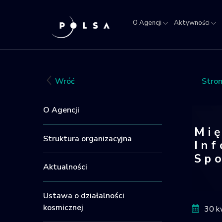
O Agencji
Aktywności
O
Aktywności
Misja
NSIS
Sektor
Polska w
Kra
Agencji
IGNIS
kosmosie
Rej
Obi
Wróć
Stro
Kos
O Agencji
Mi
Struktura organizacyjna
Inf
Spo
Aktualności
Międ
Ustawa o działalności
kosmicznej
30 k