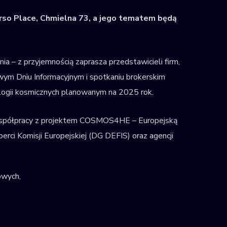
rso Place, Chmielna 73, a jego tematem będą
a – z przyjemnością zaprasza przedstawicieli firm,
wym Dniu Informacyjnym i spotkaniu brokerskim
ogii kosmicznych planowanym na 2025 rok.
współpracy z projektem COSMOS4HE – Europejską
rci Komisji Europejskiej (DG DEFIS) oraz agencji
owych,