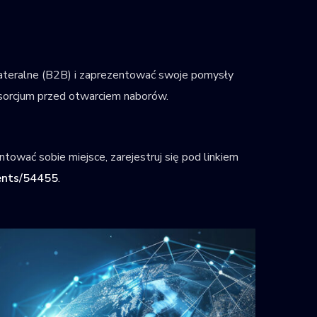
lateralne (B2B) i zaprezentować swoje pomysły
onsorcjum przed otwarciem naborów.
tować sobie miejsce, zarejestruj się pod linkiem
ents/54455
.