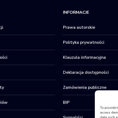
INFORMACJE
ji
Prawa autorskie
Polityka prywatności
ości
Klauzula informacyjna
Deklaracja dostępności
ty
Zamówienia publiczne
diów
BIP
To provide t
access devi
Sygnaliści
data such a