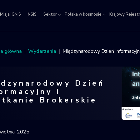
Misja IGNIS
NSIS
Sektor
Polska w kosmosie
Krajowy Rejest
jowy
estr
ektów
na główna
Wydarzenia
Międzynarodowy Dzień Informacyjny
micznych
ędzynarodowy Dzień
ormacyjny i
tkanie Brokerskie
zynarodowy Dzień Informacyjny i Spot
wietnia, 2025