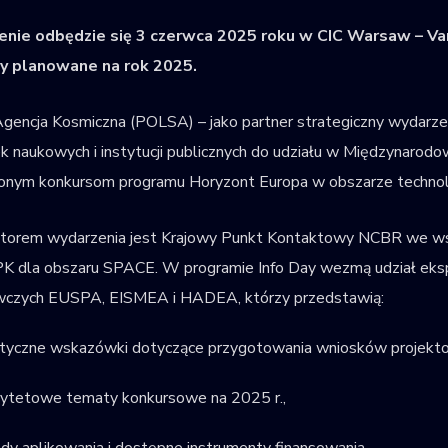
nie odbędzie się 3 czerwca 2025 roku w CIC Warsaw – Va
y planowane na rok 2025.
gencja Kosmiczna (POLSA) – jako partner strategiczny wydarzeni
k naukowych i instytucji publicznych do udziału w Międzynarodo
onym konkursom programu Horyzont Europa w obszarze technol
atorem wydarzenia jest Krajowy Punkt Kontaktowy NCBR we 
PK dla obszaru SPACE. W programie Info Day wezmą udział ekspe
czych EUSPA, EISMEA i HADEA, którzy przedstawią:
ktyczne wskazówki dotyczące przygotowania wniosków projekt
rytetowe tematy konkursowe na 2025 r.,
dy aplikowania i dostępne instrumenty finansowania.