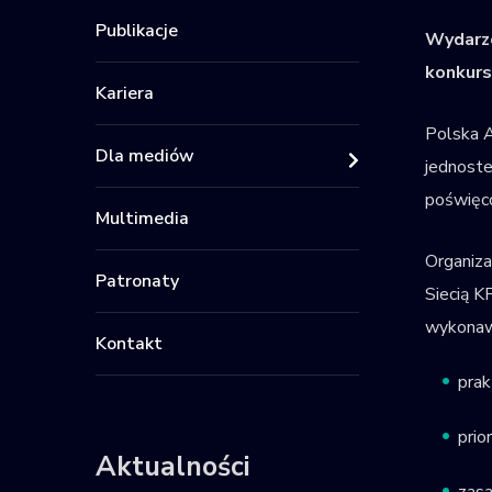
Publikacje
Wydarze
konkurs
Kariera
Polska A
Dla mediów
jednoste
poświęc
Multimedia
Organiz
Patronaty
Siecią K
wykonaw
Kontakt
pra
prio
Aktualności
zasa