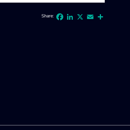
Share:
Facebook
LinkedIn
X
Email
Share