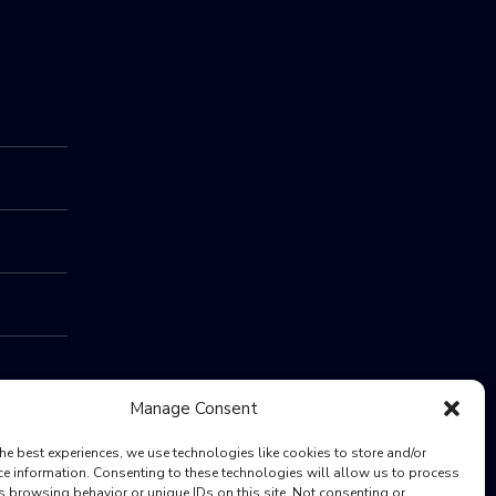
Manage Consent
he best experiences, we use technologies like cookies to store and/or
ce information. Consenting to these technologies will allow us to process
s browsing behavior or unique IDs on this site. Not consenting or