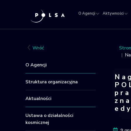
O Agencji
Aktywności
O
Aktywności
Misja
NSIS
Sektor
Polska w
Kra
Agencji
IGNIS
kosmosie
Rej
Obi
Wróć
Stro
Kos
Na
O Agencji
Na
Struktura organizacyjna
PO
pr
Aktualności
zn
edy
Ustawa o działalności
Nagr
kosmicznej
9 gr