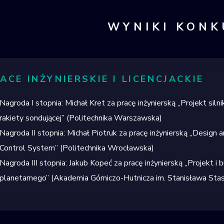
WYNIKI KON
ACE INŻYNIERSKIE I LICENCJACKIE
Nagroda I stopnia:
Michał Kret
za pracę inżynierską
„
Projekt siln
rakiety
sondującej
” (
Politechnika Warszawska
)
Nagroda II stopnia:
Michał
Piotruk
za pracę inżynierską
„
Design a
Control System
”
(
Politechnika Wrocławska
)
Nagroda III stopnia:
Jakub Kopeć
za pracę inżynierską
„Projekt i
planetarnego
”
(
Akademia Górniczo-Hutnicza im. Stanisława Sta