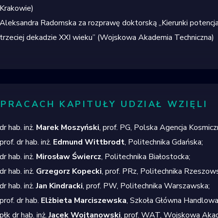
Krakowie
)
Aleksandra Radomska
za rozprawę doktorską
„Kierunki potencj
trzeciej dekadzie XXI wieku”
(Wojskowa Akademia Techniczna)
PRACACH KAPITUŁY UDZIAŁ WZIĘLI
dr hab. inż.
Marek Moszyński
, prof. PG, Polska Agencja
Kosmiczn
prof. dr hab. inż.
Edmund Wittbrodt
, Politechnika Gdańska;
dr hab. inż.
Mirosław Świercz
, Politechnika Białostocka;
dr hab. inż.
Grzegorz Kopecki
, prof.
PRz
, Politechnika
Rzeszows
dr hab. inż.
Jan
Kindracki
, prof. PW, Politechnika
Warszawska;
prof. dr hab.
Elżbieta Marciszewska
, Szkoła Główna
Handlowa
płk dr hab. inż.
Jacek
Wojtanowski
, prof. WAT, Wojskowa
Akad