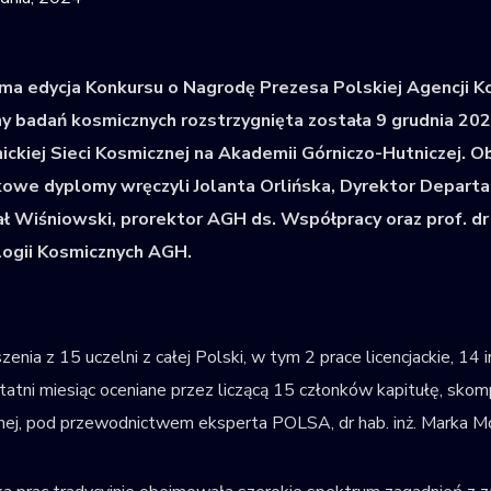
dma edycja Konkursu o Nagrodę Prezesa Polskiej Agencji K
ny badań kosmicznych rozstrzygnięta została 9 grudnia 2024
ckiej Sieci Kosmicznej na Akademii Górniczo-Hutniczej. 
owe dyplomy wręczyli Jolanta Orlińska, Dyrektor Departa
fał Wiśniowski, prorektor AGH ds. Współpracy oraz prof. dr
ogii Kosmicznych AGH.
enia z 15 uczelni z całej Polski, w tym 2 prace licencjackie, 14 i
tatni miesiąc oceniane przez liczącą 15 członków kapitułę, sko
ej, pod przewodnictwem eksperta POLSA, dr hab. inż. Marka Mo