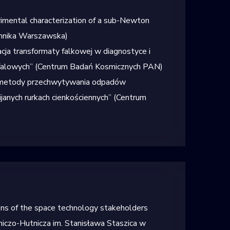
imental characterization of a sub-Newton
chnika Warszawska)
cja transformaty
falkowej
w diagnostyce
i
falowych”
(Centrum Badań
Kosmicznych PAN)
 metody przechwytywania odpadów
anych rurkach cienkościennych”
(Centrum
ons of the space technology
stakeholders
iczo-Hutnicza im.
Stanisława Staszica w