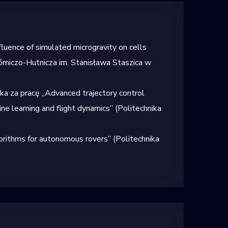
fluence of simulated microgravity on cells
rniczo-Hutnicza im. Stanisława Staszica w
ska
za pracę
„Advanced
trajectory
control
ine
learning and
flight
dynamics”
(Politechnika
gorithms for autonomous rovers
”
(Politechnika