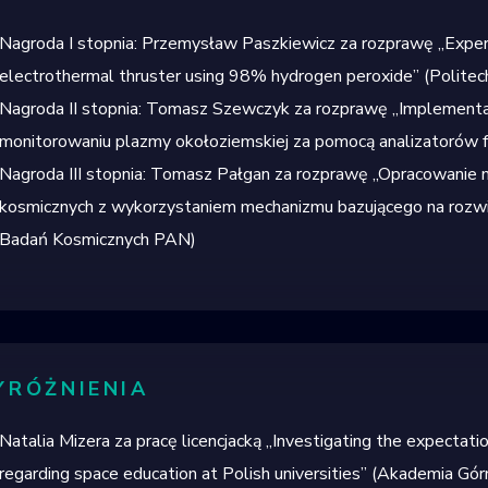
Nagroda I stopnia:
Przemysław Paszkiewicz
za rozprawę
„
Exper
electrothermal thruster using 98% hydrogen peroxide
”
(Polite
Nagroda II stopnia:
Tomasz Szewczyk
za rozprawę
„Implementa
monitorowaniu plazmy okołoziemskiej za pomocą analizatorów 
Nagroda III stopnia:
Tomasz
Pałgan
za rozprawę
„Opracowanie
kosmicznych z wykorzystaniem mechanizmu bazującego na rozwij
Badań Kosmicznych PAN)
RÓŻNIENIA
Natalia Mizera
za pracę licencjacką
„
Investigating the expectati
regarding space education at Polish universities
”
(
Akademia Górn