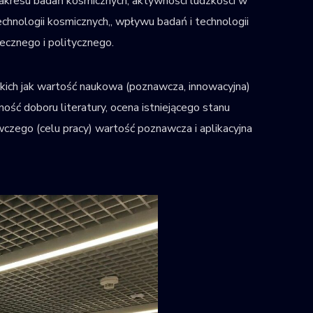
kresu badań kosmicznych,​ aktywności ludzkości w
echnologii kosmicznych,,​ wpływu badań i technologii
łecznego i politycznego.
kich jak wartość naukowa (poznawcza, innowacyjna)
ść doboru literatury, ocena istniejącego stanu
ego (celu pracy)​ wartość poznawcza i aplikacyjna