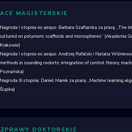
ACE MAGISTERSKIE
Nagroda I stopnia ex aequo:
Barbara Szaflarska
za pracę
„
The in
cultured
on polymeric scaffolds and microspheres
”
(
Akademia Gó
Krakowie)
Nagroda I stopnia ex aequo:
Andrzej Rafalski i Natalia Wiśniew
methods
in
sounding
rockets
:
integration
of
control
theory
,
mach
Poznańska)
Nagroda III stopnia:
Daniel Marek
za pracę
„
Machine learning al
Śląska)
ZPRAWY DOKTORSKIE