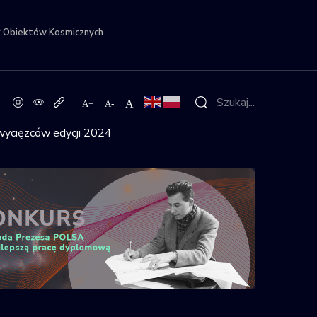
r Obiektów Kosmicznych
wycięzców edycji 2024
ę dyplomową: znamy zwycięzców edycj