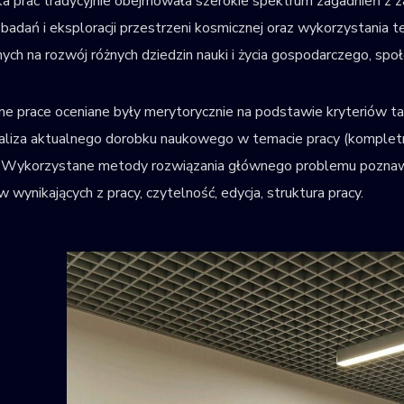
 prac tradycyjnie obejmowała szerokie spektrum zagadnień z za
 badań i eksploracji przestrzeni kosmicznej oraz wykorzystania t
ych na rozwój różnych dziedzin nauki i życia gospodarczego, spo
e prace oceniane były merytorycznie na podstawie kryteriów ta
analiza aktualnego dorobku naukowego w temacie pracy (kompletno
​ Wykorzystane metody rozwiązania głównego problemu poznawcz
 wynikających z pracy,​ czytelność, edycja, struktura pracy.