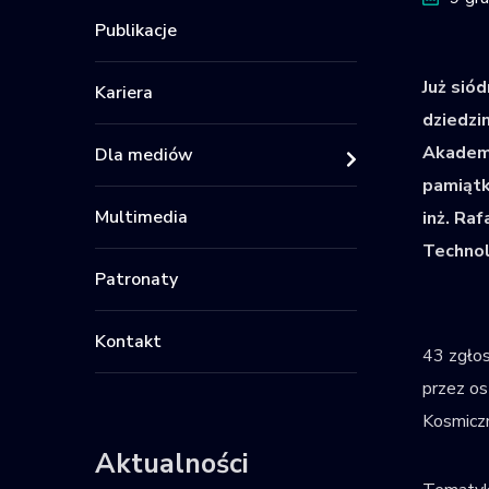
Publikacje
Już sió
Kariera
dziedzi
Akademi
Dla mediów
pamiątk
Multimedia
inż. Ra
Technol
Patronaty
Kontakt
43 zgłosz
przez os
Kosmiczn
Aktualności