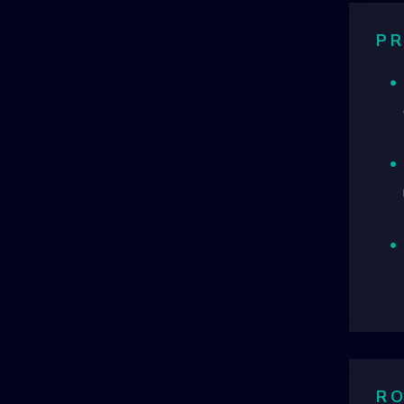
PR
RO