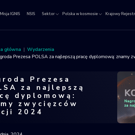
Misja IGNIS
NSIS
Sektor
Polska w kosmosie
Krajowy Rejest
jowy
estr
ektów
na główna
Wydarzenia
micznych
groda Prezesa POLSA za najlepszą pracę dyplomową: znamy z
groda Prezesa
LSA za najlepszą
acę dyplomową:
amy zwycięzców
cji 2024
oda Prezesa POLSA za najlepszą prac
udnia, 2024