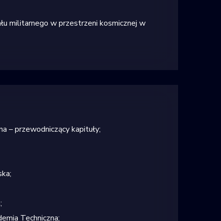
ału militarnego w
przestrzeni kosmicznej w
a – przewodniczący kapituły;
ka;
;
emia Techniczna;