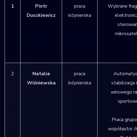
1
Piotr
praca
Wybrane fra
Duszkiewicz
inżynierska
elektroni
sterowan
mikrosatel
2
Natalia
praca
Automaty
Wiśniewska
inżynierska
stabilizacja
wirowego ra
sportowe
Praca grup
współautor A