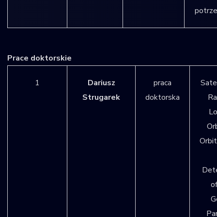
potrz
Prace doktorskie
1
Dariusz
praca
Sate
Strugarek
doktorska
Ra
Lo
Orb
Orbit
Dete
o
G
Pa