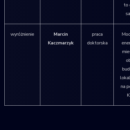
to
sa
wyróżnienie
Marcin
praca
Mod
Kaczmarzyk
doktorska
ene
mie
o
bud
loka
na p
K