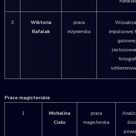
Rafalski
3
Wiktoria
praca
Wizualiza
Rafalak
inżynierska
impulsowej 
gazowej
zastosowa
fotograf
schlierenow
Prace magisterskie
1
Michalina
praca
Analiz
Cisło
magisterska
śro
powią