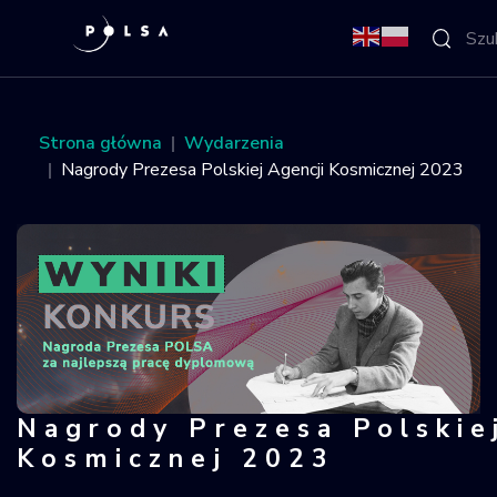
O Agencji
Strona główna
Wydarzenia
Nagrody Prezesa Polskiej Agencji Kosmicznej 2023
Aktywności
Misja IGNIS
NSIS
Sektor
Nagrody Prezesa Polskie
Nagrody Prezesa Polskiej Agencji K
Polska w
Kosmicznej 2023
kosmosie