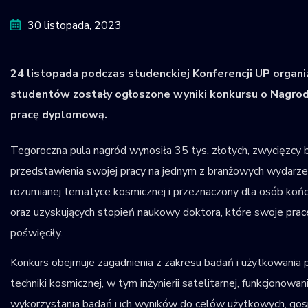
Krajowy Rejestr
30 listopada, 2023
Obiektów
Kosmicznych
24 listopada podczas studenckiej Konferencji UP organi
studentów zostały ogłoszone wyniki konkursu o Nagro
pracę dyplomową.
Tegoroczna pula nagród wynosiła 35 tys. złotych, zwycięzcy 
przedstawienia swojej pracy na jednym z branżowych wydarze
rozumianej tematyce kosmicznej i przeznaczony dla osób koń
oraz uzyskujących stopień naukowy doktora, które swoje pra
poświęciły.
Konkurs obejmuje zagadnienia z zakresu badań i użytkowania p
techniki kosmicznej, w tym inżynierii satelitarnej, funkcjonow
wykorzystania badań i ich wyników do celów użytkowych, gos