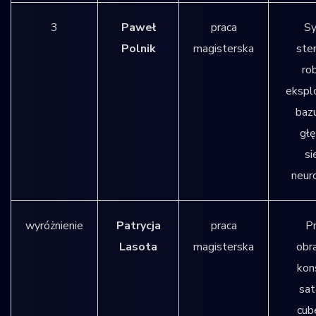
3
Paweł
praca
S
Polnik
magisterska
ste
ro
ekspl
bazu
głę
si
neur
wyróżnienie
Patrycja
praca
Pr
Lasota
magisterska
obra
kon
sat
cub