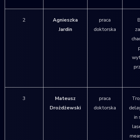
2
Agnieszka
praca
B
Jardin
doktorska
z
cha
wyt
prz
3
Mateusz
praca
Tro
Drożdżewski
doktorska
dela
in 
las
mea