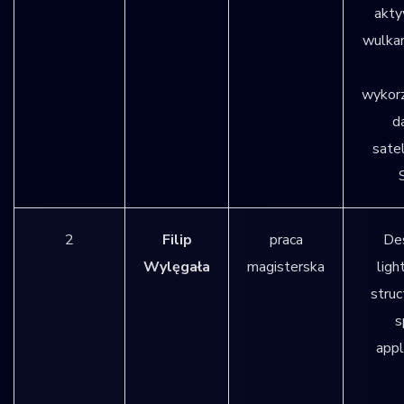
akty
wulkan
wykor
d
satel
2
Filip
praca
Des
Wylęgała
magisterska
ligh
struc
s
appl