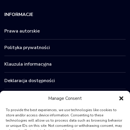
INFORMACJE
Prawa autorskie
Polityka prywatności
Klauzula informacyjna
Deklaracja dostępności
Zamówienia publiczne
Manage Consent
To provide the best experiences, we use technologies like cookies to
BIP
store and/or access device information. Consenting to these
technologies will allow us to process data such as browsing behavior
or unique IDs on this site. Not consenting or withdrawing consent, may