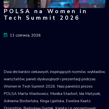
Krajowy Rejestr
POLSA na Women in
POLSA na Women in Tech Summit 2
Obiektów
Tech Summit 2026
Kosmicznych
11 czerwca, 2026
Dwa dni bardzo ciekawych, inspirujących rozmów, wykładów,
warsztatów, paneli dyskusyjnych i prezentacji podczas
Women in Tech Summit 2026. Nasi paneliści prezes
POLSA Marta Wachowicz, Monika Stachoń, Ida Matysek,
Adrianna Bocheńska, Kinga Lipińska, Ewelina Kaatz-
Drzeżdżon, Radosław Gurdak, Kamila Lis prezentowali