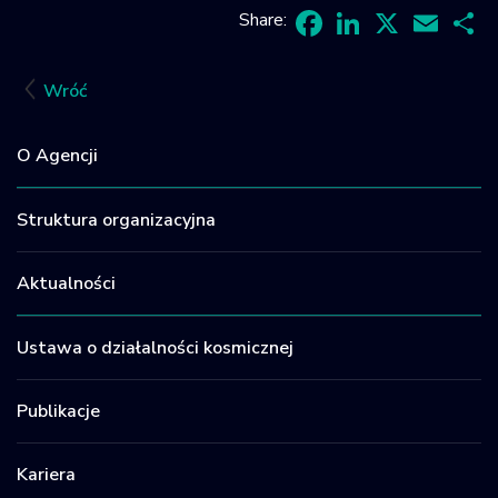
Share:
Facebook
LinkedIn
X
Email
Sh
Wróć
O Agencji
Struktura organizacyjna
Aktualności
Ustawa o działalności kosmicznej
Publikacje
Kariera