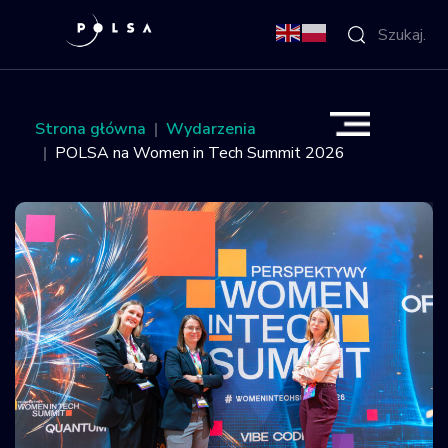
O Agencji
Strona główna
Wydarzenia
POLSA na Women in Tech Summit 2026
Aktywności
Misja IGNIS
NSIS
Sektor
Polska w
kosmosie