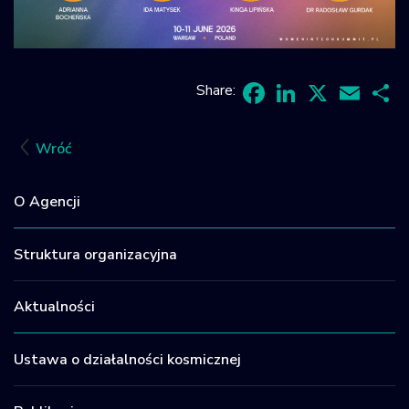
Share:
Facebook
LinkedIn
X
Email
Sh
Wróć
O Agencji
Struktura organizacyjna
Aktualności
Ustawa o działalności kosmicznej