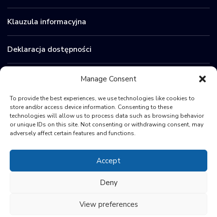
Klauzula informacyjna
Deklaracja dostępności
Zamówienia publiczne
Manage Consent
To provide the best experiences, we use technologies like cookies to
BIP
store and/or access device information. Consenting to these
technologies will allow us to process data such as browsing behavior
or unique IDs on this site. Not consenting or withdrawing consent, may
Sygnaliści
adversely affect certain features and functions.
Accept
Deny
View preferences
© 2024 Polish Space Agency