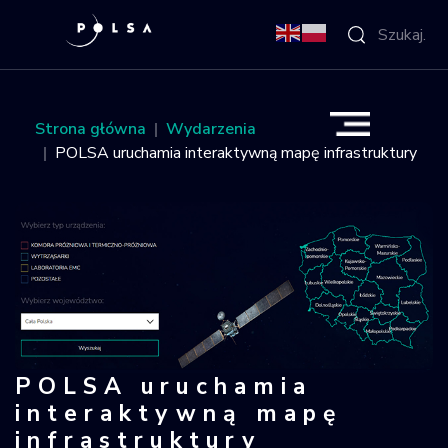
O Agencji
Strona główna
Wydarzenia
POLSA uruchamia interaktywną mapę infrastruktury
Aktywności
Misja IGNIS
NSIS
Sektor
POLSA uruchamia
POLSA uruchamia interaktywną mapę
Polska w
interaktywną mapę
kosmosie
infrastruktury