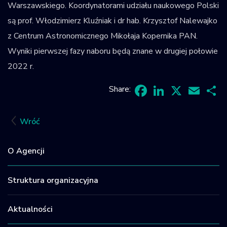
Warszawskiego. Koordynatorami udziału naukowego Polski
są prof. Włodzimierz Kluźniak i dr hab. Krzysztof Nalewajko
z Centrum Astronomicznego Mikołaja Kopernika PAN.
Wyniki pierwszej fazy naboru będą znane w drugiej połowie
2022 r.
Share:
Facebook
LinkedIn
X
Email
Sh
Wróć
O Agencji
Struktura organizacyjna
Aktualności