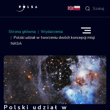
O Agencji
Strona główna
Wydarzenia
Polski udział w tworzeniu dwóch koncepcji misji
Aktywności
NASA
Misja IGNIS
NSIS
Sektor
Polska w
kosmosie
Polski udział w
Polski udział w tworzeniu dwóch kon