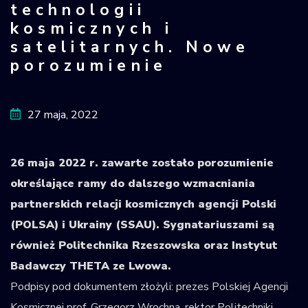
technologii
Krajowy Rejestr
kosmicznych i
Obiektów
satelitarnych. Nowe
Kosmicznych
porozumienie
27 maja, 2022
26 maja 2022 r. zawarte zostało porozumienie
określające ramy do dalszego wzmacniania
partnerskich relacji kosmicznych agencji Polski
(POLSA) i Ukrainy (SSAU). Sygnatariuszami są
również Politechnika Rzeszowska oraz Instytut
Badawczy THETA ze Lwowa.
Podpisy pod dokumentem złożyli: prezes Polskiej Agencji
Kosmicznej prof. Grzegorz Wrochna, rektor Politechniki