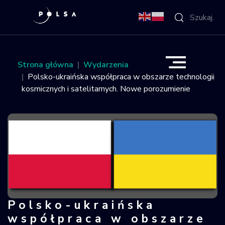
O Agencji
Strona główna
Wydarzenia
Polsko-ukraińska współpraca w obszarze technologii
Aktywności
kosmicznych i satelitarnych. Nowe porozumienie
Misja IGNIS
NSIS
Sektor
Polska w
Polsko-ukraińska
Polsko-ukraińska współpraca w obsza
kosmosie
współpraca w obszarze