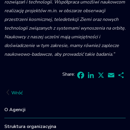
rozwiązań i technologii. Współpraca umożliwi naukowcom
realizację projektów m.in. w obszarze obserwacji
przestrzeni kosmicznej, teledetekcji Ziemi oraz nowych
technologii związanych z systemami wynoszenia na orbitę.
Naukowcy z naszej uczelni mają umiejętności i
doświadczenie w tym zakresie, mamy również zaplecze
naukowowo-badawcze, aby prowadzić takie badania.”
Share:
Facebook
LinkedIn
X
Email
Sh
Wróć
O Agencji
Struktura organizacyjna