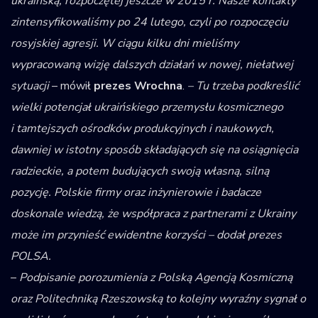
ukraińską, rozpoczętej jeszcze w 2015 r. Nasze kontakty
zintensyfikowaliśmy po 24 lutego, czyli po rozpoczęciu
rosyjskiej agresji. W ciągu kilku dni mieliśmy
wypracowaną wizję dalszych działań w nowej, niełatwej
sytuacji
– mówił
prezes Wrochna
.
– Tu trzeba podkreślić
wielki potencjał ukraińskiego przemysłu kosmicznego
i tamtejszych ośrodków produkcyjnych i naukowych,
dawniej w istotny sposób składających się na osiągnięcia
radzieckie, a potem budujących swoją własną, silną
pozycję. Polskie firmy oraz inżynierowie i badacze
doskonale wiedzą, że współpraca z partnerami z Ukrainy
może im przynieść ewidentne korzyści – dodał prezes
POLSA.
–
Podpisanie porozumienia z Polską Agencją Kosmiczną
oraz Politechniką Rzeszowską to kolejny wyraźny sygnał o