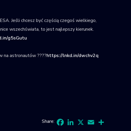
ESA. Jeśli chcesz być częścią czegoś wielkiego,
ice wszechświata, to jest najlepszy kierunek.
kd.in/g5sGutu
w na astronautów ????
https://lnkd.in/dwchv2q
Share: