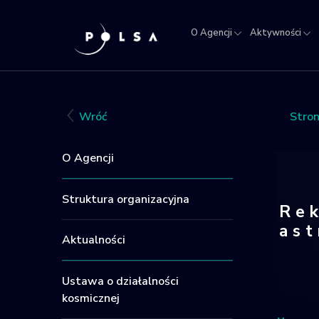
O Agencji
Aktywności
O
Aktywności
Misja
NSIS
Sektor
Polska w
Kra
Agencji
IGNIS
kosmosie
Rej
Obi
Wróć
Stro
Kos
O Agencji
Struktura organizacyjna
Rek
as
Aktualności
Ustawa o działalności
kosmicznej
Rekr