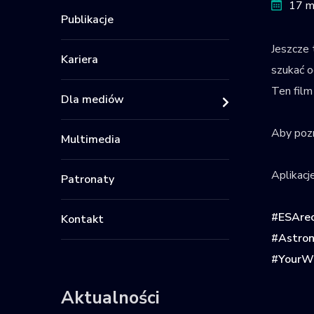
17 m
Publikacje
Jeszcze 
Kariera
szukać o
Ten film
Dla mediów
Aby pozn
Multimedia
Aplikacj
Patronaty
#ESArec
Kontakt
#Astron
#YourW
Aktualności