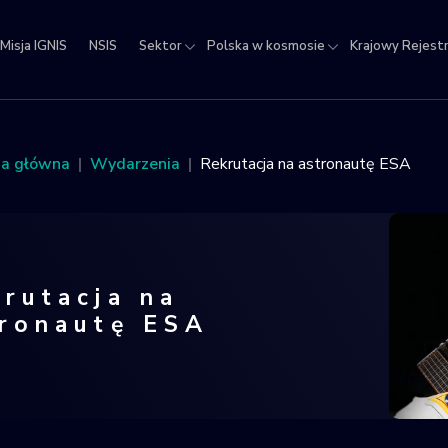
Misja IGNIS
NSIS
Sektor
Polska w kosmosie
Krajowy Rejest
jowy
estr
ektów
na główna
Wydarzenia
Rekrutacja na astronautę ESA
micznych
rutacja na
tronautę ESA
utacja na astronautę ESA