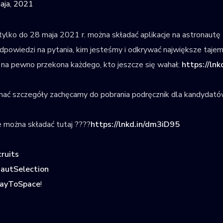
aja, 2021
tylko do 28 maja 2021 r. można składać aplikacje na astronautę 
dpowiedzi na pytania, kim jesteśmy i odkrywać największe tajemn
 na pewno przekona każdego, kto jeszcze się wahał:
https://ln
ać szczegóły zachęcamy do pobrania podręcznik dla kandydató
e można składać tutaj ????
https://lnkd.in/dm3iD95
ruits
autSelection
ayToSpace
!