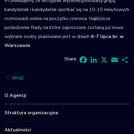
Przewidujemy ze wstępnie wyselekcjonowaną grupą
kandydatek i kandydatek spotkać się na 10-15 minutowych
rozmowach online na początku czerwca. Najbliższe
posiedzenie Rady, na które zaproszone zostaną już nowo
wybrane osoby, planowane jest w dniach
6-7 lipca br. w
Warszawie
.
Share:
Facebook
LinkedIn
X
Email
Sh
Wróć
O Agencji
Struktura organizacyjna
Aktualności