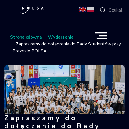
O Agencji
Strona główna
Wydarzenia
Zapraszamy do dołączenia do Rady Studentów przy
Aktywności
Prezesie POLSA
Misja IGNIS
NSIS
Sektor
Polska w
Zapraszamy do
Zapraszamy do dołączenia do Rady 
kosmosie
dołączenia do Rady