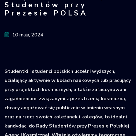
Studentów przy
Krajowy Rejestr
Prezesie POLSA
Obiektów
Kosmicznych
10 maja, 2024
Studentki i studenci polskich uczelni wyższych,
działający aktywnie w kołach naukowych lub pracujący
przy projektach kosmicznych, a także zafascynowani
zagadnieniami związanymi z przestrzenią kosmiczną,
chcący angażować się publicznie w imieniu własnym
oraz na rzecz swoich koleżanek i kolegów, to idealni
kandydaci do Rady Studentów przy Prezesie Polskiej
Agencji Kosmicznej. Właśnie otwieramy tegoroczne