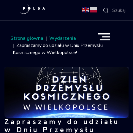
O Agencji
Strona główna
Wydarzenia
Zapraszamy do udziału w Dniu Przemysłu
Aktywności
Kosmicznego w Wielkopolsce!
Misja IGNIS
NSIS
Sektor
Polska w
Zapraszamy do udziału
Zapraszamy do udziału w Dniu Prze
kosmosie
w Dniu Przemysłu