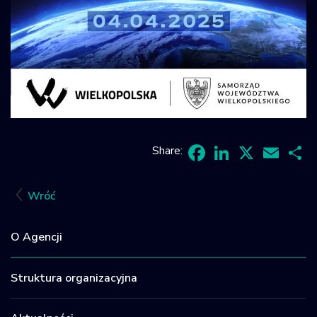
Share:
Facebook
LinkedIn
X
Email
Sh
Wróć
O Agencji
Struktura organizacyjna