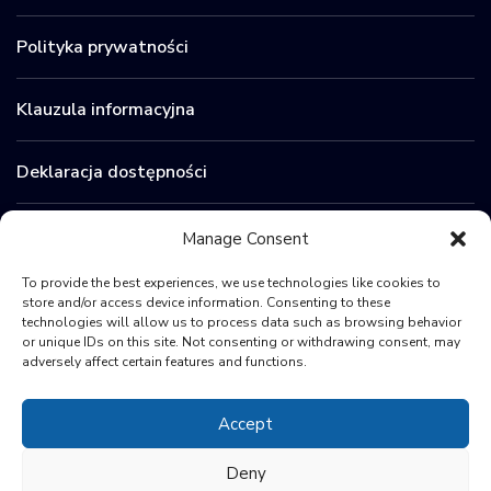
Polityka prywatności
Klauzula informacyjna
Deklaracja dostępności
Zamówienia publiczne
Manage Consent
To provide the best experiences, we use technologies like cookies to
BIP
store and/or access device information. Consenting to these
technologies will allow us to process data such as browsing behavior
or unique IDs on this site. Not consenting or withdrawing consent, may
Sygnaliści
adversely affect certain features and functions.
Accept
Deny