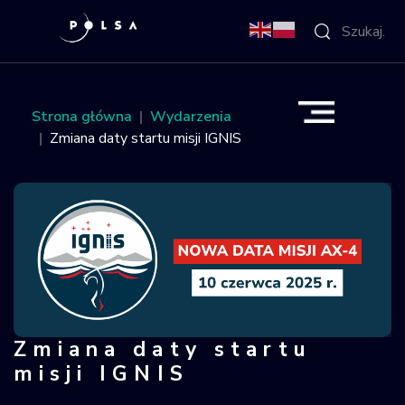
O Agencji
Strona główna
Wydarzenia
Zmiana daty startu misji IGNIS
Aktywności
Misja IGNIS
NSIS
Sektor
Zmiana daty startu
Zmiana daty startu misji IGNIS
Polska w
misji IGNIS
kosmosie