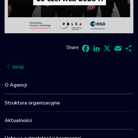
Share:
Facebook
LinkedIn
X
Email
Sh
Wróć
O Agencji
Struktura organizacyjna
Aktualności