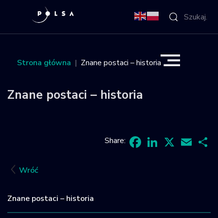
O Agencji
Strona główna
Znane postaci – historia
Aktywności
Znane postaci – historia
Misja IGNIS
NSIS
Share:
Facebook
LinkedIn
X
Email
Sh
Sektor
Wróć
Polska w
Znane postaci – historia
kosmosie