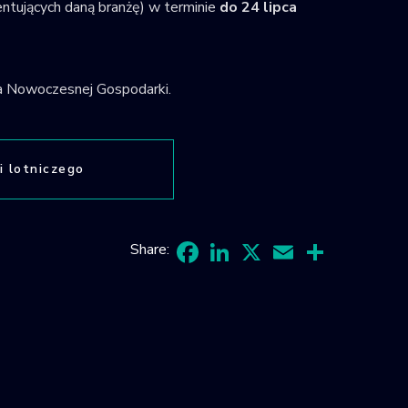
tujących daną branżę) w terminie
do 24 lipca
a Nowoczesnej Gospodarki.
i lotniczego
Share:
Facebook
LinkedIn
X
Email
Share