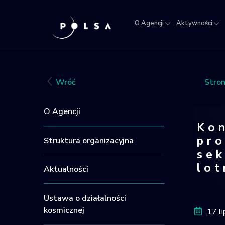
O Agencji
Aktywności
O
Aktywności
Misja
NSIS
Sektor
Polska w
Kra
Agencji
IGNIS
kosmosie
Rej
Obi
Wróć
Stro
Kos
O Agencji
Kon
pro
Struktura organizacyjna
sek
lot
Aktualności
Konsu
Ustawa o działalności
kosmicznej
17 l