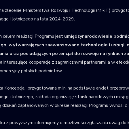
 zlecenie Ministerstwa Rozwoju i Technologii (MRiT) przygoto
ego i lotniczego na lata 2024-2029.
celem realizacji Programu jest
umiędzynarodowienie podmio
ego, wytwarzających zaawansowane technologie i usługi, of
ania oraz posiadających potencjał do rozwoju na rynkach z
a interesujące kooperacje z zagranicznymi partnerami, a w efek
omercyjny polskich podmiotów.
a Koncepcja, przygotowana m.in. na podstawie ankiet przepr
ego i lotniczego, zakłada organizację stoisk narodowych i misj
ję działań zaplanowanych w okresie realizacji Programu wynosi 
u z powyższym informujemy o możliwości zgłaszania uwag do konc