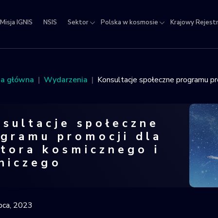
Misja IGNIS
NSIS
Sektor
Polska w kosmosie
Krajowy Rejest
jowy
estr
ektów
na główna
Wydarzenia
Konsultacje społeczne programu pro
micznych
sultacje społeczne
gramu promocji dla
tora kosmicznego i
niczego
ltacje społeczne programu promocji d
ipca, 2023