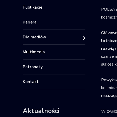
Publikacje
POLSA na
kosmiczn
Kariera
Głównym 
Dla mediów
lotnicz
rozwiąz
Multimedia
szanse n
sukces k
Patronaty
Powyższ
Kontakt
kosmiczn
realizac
Aktualności
W związk