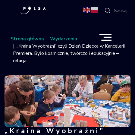
O Agencji
Strona główna
Wydarzenia
„Kraina Wyobraźni” czyli Dzień Dziecka w Kancelarii
Aktywności
Premiera. Było kosmicznie, twórczo i edukacyjnie –
relacja.
Misja IGNIS
NSIS
Sektor
Polska w
kosmosie
„Kraina Wyobraźni”
„Kraina Wyobraźni” czyli Dzień Dziec