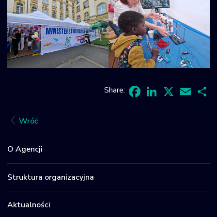
Share:
Facebook
LinkedIn
X
Email
Sh
Wróć
O Agencji
Struktura organizacyjna
Aktualności