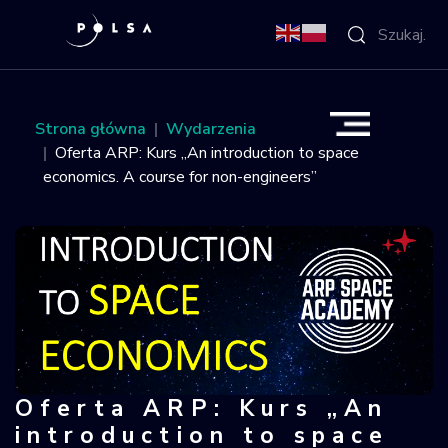
O Agencji
Strona główna
Wydarzenia
Oferta ARP: Kurs „An introduction to space
Aktywności
economics. A course for non-engineers”
Misja IGNIS
NSIS
Sektor
Polska w
Oferta ARP: Kurs „An
Oferta ARP: Kurs „An introduction t
kosmosie
introduction to space