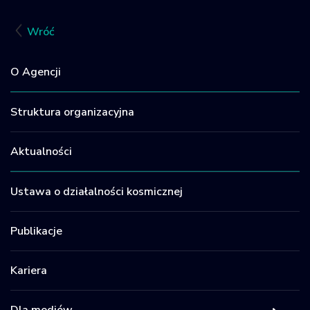
Facebook
LinkedIn
X
Email
Sh
Wróć
O Agencji
Struktura organizacyjna
Aktualności
Ustawa o działalności kosmicznej
Publikacje
Kariera
Dla mediów