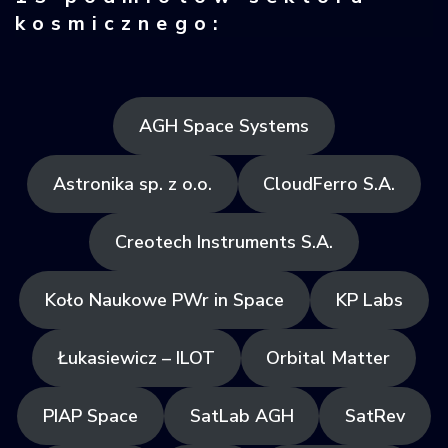
kosmicznego:
AGH Space Systems
Astronika sp. z o.o.
CloudFerro S.A.
Creotech Instruments S.A.
Koło Naukowe PWr in Space
KP Labs
Łukasiewicz – ILOT
Orbital Matter
PIAP Space
SatLab AGH
SatRev