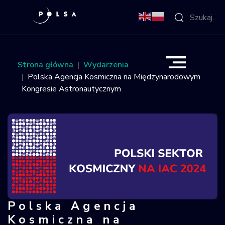
O Agencji
Strona główna
Wydarzenia
Polska Agencja Kosmiczna na Międzynarodowym
Aktywności
Kongresie Astronautycznym
Misja IGNIS
NSIS
Sektor
Polska w
Polska Agencja
Polska Agencja Kosmiczna na Międ
kosmosie
Kosmiczna na