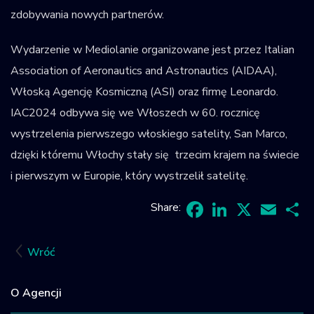
zdobywania nowych partnerów.
Wydarzenie w Mediolanie organizowane jest przez Italian
Association of Aeronautics and Astronautics (AIDAA),
Włoską Agencję Kosmiczną (ASI) oraz firmę Leonardo.
IAC2024 odbywa się we Włoszech w 60. rocznicę
wystrzelenia pierwszego włoskiego satelity, San Marco,
dzięki któremu Włochy stały się trzecim krajem na świecie
i pierwszym w Europie, który wystrzelił satelitę.
Share:
Facebook
LinkedIn
X
Email
Sh
Wróć
O Agencji