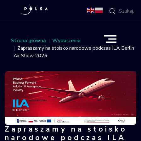
O Agencji
Strona główna
Wydarzenia
Zapraszamy na stoisko narodowe podczas ILA Berlin
Aktywności
Air Show 2026
Misja IGNIS
NSIS
Sektor
Polska w
Zapraszamy na stoisko
Zapraszamy na stoisko narodowe pod
kosmosie
narodowe podczas ILA