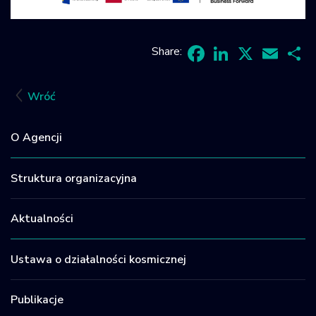
Share:
Facebook
LinkedIn
X
Email
Sh
Wróć
O Agencji
Struktura organizacyjna
Aktualności
Ustawa o działalności kosmicznej
Publikacje