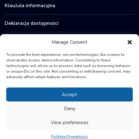
Klauzula informacyjna
Deklaracja dostępności
Zamówienia publiczne
Manage Consent
To provide the best experiences, we use technologies like cookies to
BIP
store and/or access device information. Consenting to these
technologies will allow us to process data such as browsing behavior
or unique IDs on this site. Not consenting or withdrawing consent, may
Sygnaliści
adversely affect certain features and functions.
Accept
Deny
View preferences
© 2024 Polish Space Agency
Polityka Prywatności