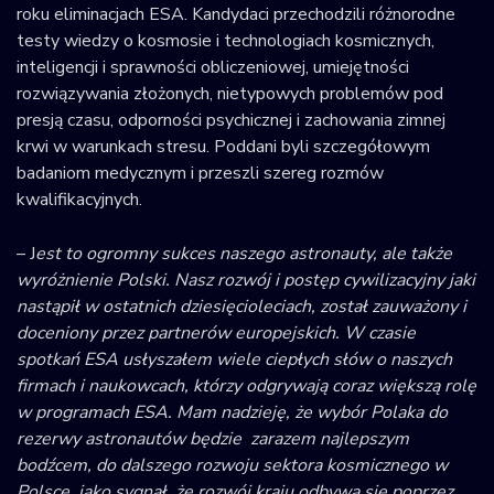
roku eliminacjach ESA. Kandydaci przechodzili różnorodne
testy wiedzy o kosmosie i technologiach kosmicznych,
inteligencji i sprawności obliczeniowej, umiejętności
rozwiązywania złożonych, nietypowych problemów pod
presją czasu, odporności psychicznej i zachowania zimnej
krwi w warunkach stresu. Poddani byli szczegółowym
badaniom medycznym i przeszli szereg rozmów
kwalifikacyjnych.
– J
est to ogromny sukces naszego astronauty, ale także
wyróżnienie Polski. Nasz rozwój i postęp cywilizacyjny jaki
nastąpił w ostatnich dziesięcioleciach, został zauważony i
doceniony przez partnerów europejskich. W czasie
spotkań ESA usłyszałem wiele ciepłych słów o naszych
firmach i naukowcach, którzy odgrywają coraz większą rolę
w programach ESA. Mam nadzieję, że wybór Polaka do
rezerwy astronautów będzie zarazem najlepszym
bodźcem, do dalszego rozwoju sektora kosmicznego w
Polsce jako sygnał, że rozwój kraju odbywa się poprzez