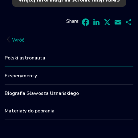
Więcej informacji na stronie misji IGNIS
Share:
Facebook
LinkedIn
X
Email
Sh
Wróć
Polski astronauta
Eksperymenty
Biografia Sławosza Uznańskiego
Materiały do pobrania