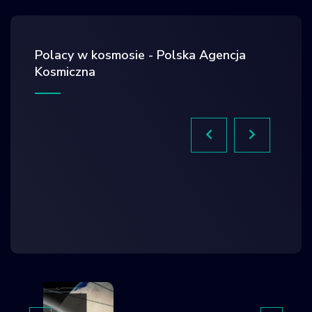
Krajowy Rejestr
Obiektów
Kosmicznych
Polacy w kosmosie - Polska Agencja
Kosmiczna