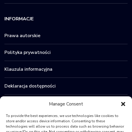
INFORMACJE
Prawa autorskie
Polityka prywatności
Klauzula informacyjna
Deklaracja dostępności
Zamówienia publiczne
Manage Consent
To provide the best experiences, we use technologies like cookies to
BIP
store and/or access device information. Consenting to these
technologies will allow us to process data such as browsing behavior
or unique IDs on this site. Not consenting or withdrawing consent, may