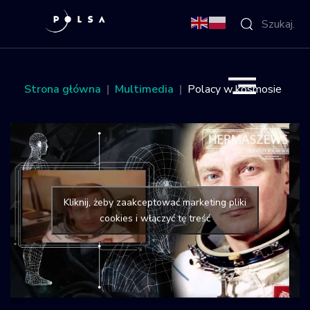
O Agencji
Strona główna
Multimedia
Polacy w kosmosie
Aktywności
Misja IGNIS
NSIS
Kliknij, żeby zaakceptować marketing pliki
cookies i włączyć tę treść
Sektor
Polska w
kosmosie