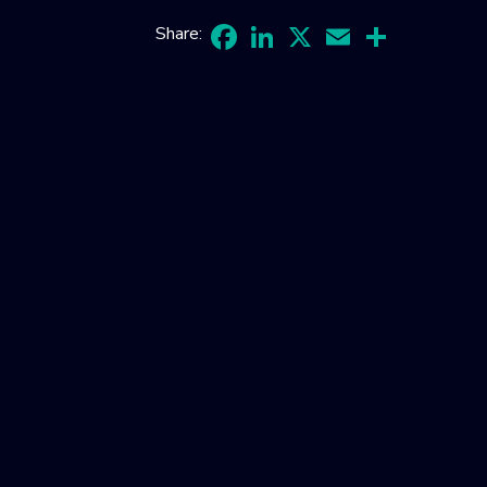
Share:
Facebook
LinkedIn
X
Email
Share