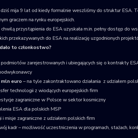
dziś mija 9 lat od kiedy formalnie weszliśmy do struktur ESA. T
lnym graczem na rynku europejskich.
 chwilą przystąpienia do ESA uzyskała m.in. pełny dostęp do 
kich przekazywanych do ESA na realizację uzgodnionych projekt
dało to członkostwo?
podmiotów zarejestrowanych i ubiegających się o kontrakty E
 podwykonawcy
 mln euro
– na tyle zakontraktowano działania z udziałem polsk
sfer technologii z wiodących europejskich firm
stycje zagraniczne w Polsce w sektor kosmiczny
lenia ESA dla polskich MSP
i i misje zagraniczne z udziałem polskich firm
ój kadr – możliwość uczestniczenia w programach, stażach, ko