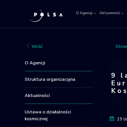
O Agencji
Aktywności
O
Aktywności
Misja
NSIS
Sektor
Polska w
Kra
Agencji
IGNIS
kosmosie
Rej
Obi
Wróć
Stro
Kos
O Agencji
9 l
Struktura organizacyjna
Eur
Ko
Aktualności
9 lat
Ustawa o działalności
kosmicznej
19 l