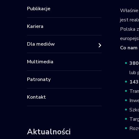
Publikacje
Właśnie 
jest rea
Kariera
Polska z
europejs
Dla mediów
Co nam 
Multimedia
380
lub
Patronaty
143
Tran
Kontakt
Inwe
Szko
Targ
Rozw
Aktualności