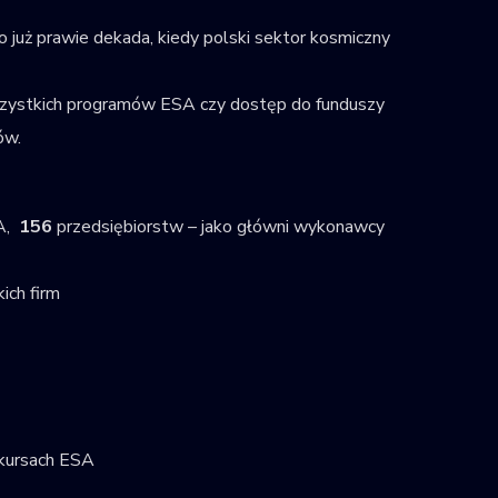
o już prawie dekada, kiedy polski sektor kosmiczny
wszystkich programów ESA czy dostęp do funduszy
ów.
SA,
156
przedsiębiorstw – jako główni wykonawcy
ich firm
nkursach ESA