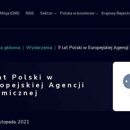
Misja IGNIS
NSIS
Sektor
Polska w kosmosie
Krajowy Rejest
jowy
estr
ektów
na główna
Wydarzenia
9 lat Polski w Europejskiej Agencji
micznych
at Polski w
opejskiej Agencji
smicznej
 Polski w Europejskiej Agencji Kosmicz
istopada, 2021