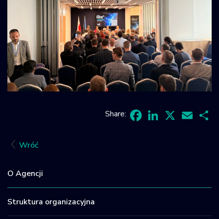
Share:
Facebook
LinkedIn
X
Email
Sh
Wróć
O Agencji
Struktura organizacyjna