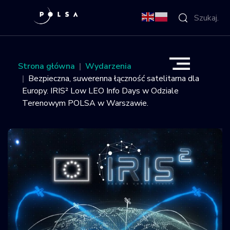
O Agencji
Strona główna
Wydarzenia
Bezpieczna, suwerenna łączność satelitarna dla
Aktywności
Europy. IRIS² Low LEO Info Days w Odziale
Terenowym POLSA w Warszawie.
Misja IGNIS
NSIS
Sektor
Polska w
kosmosie