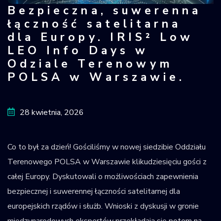
Bezpieczna, suwerenna
Bezpieczna, suwerenna łączność sat
Krajowy Rejestr
łączność satelitarna
Obiektów
dla Europy. IRIS² Low
Kosmicznych
LEO Info Days w
Odziale Terenowym
POLSA w Warszawie.
28 kwietnia, 2026
Co to był za dzień! Gościliśmy w nowej siedzibie Oddziału
Terenowego POLSA w Warszawie klikudziesięciu gości z
całej Europy. Dyskutowali o możliwościach zapewnienia
bezpiecznej i suwerennej łączności satelitarnej dla
europejskich rządów i służb. Wnioski z dyskusji w gronie
międzynarodowych ekspertów przekładają się potem na