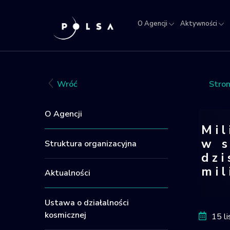
O Agencji
Aktywności
O
Aktywności
Misja
NSIS
Sektor
Polska w
Kra
Agencji
IGNIS
kosmosie
Rej
Obi
Wróć
Stro
Kos
O Agencji
Mi
w 
Struktura organizacyjna
dzi
mil
Aktualności
Milio
Ustawa o działalności
kosmicznej
15 l