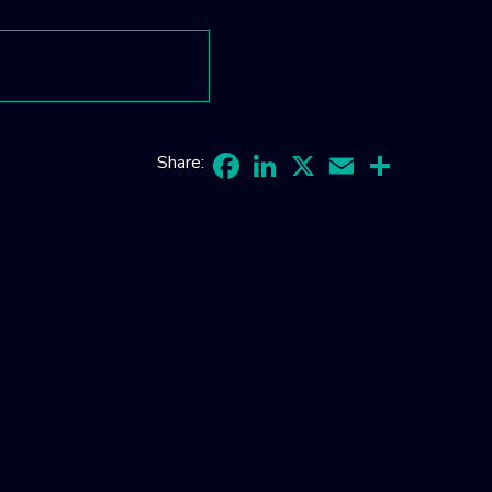
Share:
Facebook
LinkedIn
X
Email
Share