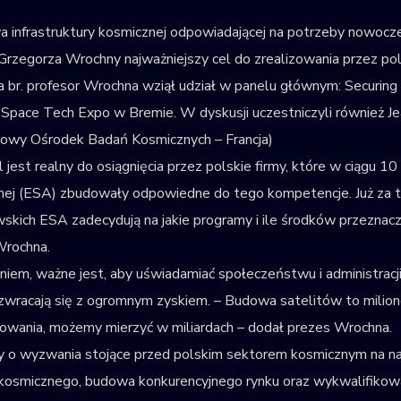
 infrastruktury kosmicznej odpowiadającej na potrzeby nowoc
zegorza Wrochny najważniejszy cel do zrealizowania przez pols
a br. profesor Wrochna wziął udział w panelu głównym: Securin
Space Tech Expo w Bremie. W dyskusji uczestniczyli również Je
owy Ośrodek Badań Kosmicznych – Francja)
l jest realny do osiągnięcia przez polskie firmy, które w ciągu 1
ej (ESA) zbudowały odpowiedne do tego kompetencje. Już za t
skich ESA zadecydują na jakie programy i ile środków przeznacz
Wrochna.
niem, ważne jest, aby uświadamiać społeczeństwu i administracj
wracają się z ogromnym zyskiem. – Budowa satelitów to milion
kowania, możemy mierzyć w miliardach – dodał prezes Wrochna.
 o wyzwania stojące przed polskim sektorem kosmicznym na najb
kosmicznego, budowa konkurencyjnego rynku oraz wykwalifikow