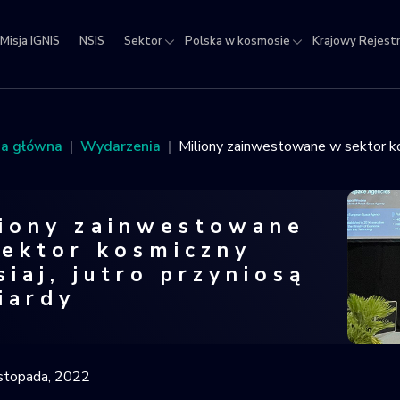
Misja IGNIS
NSIS
Sektor
Polska w kosmosie
Krajowy Rejest
jowy
estr
ektów
na główna
Wydarzenia
Miliony zainwestowane w sektor kosm
micznych
liony zainwestowane
sektor kosmiczny
siaj, jutro przyniosą
iardy
ny zainwestowane w sektor kosmiczny d
istopada, 2022