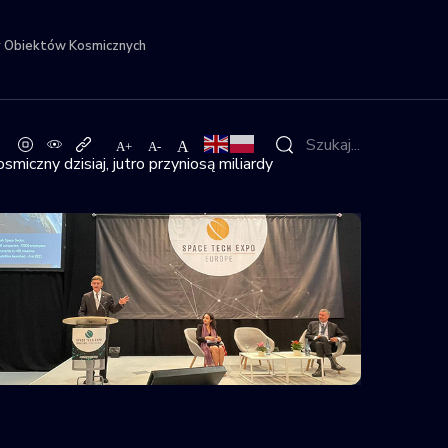
r Obiektów Kosmicznych
iczny dzisiaj, jutro przyniosą miliardy
zisiaj, jutro przyniosą miliardy