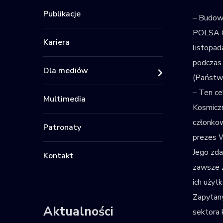
Publikacje
– Budowa
POLSA Gr
Kariera
listopad
podczas 
Dla mediów
(Państw
– Ten ce
Multimedia
Kosmiczn
członkow
Patronaty
prezes 
Jego zda
Kontakt
zawsze z
ich użyt
Zapytany
Aktualności
sektora 