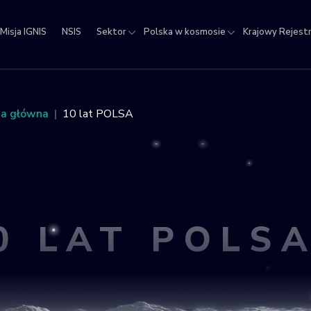
Misja IGNIS
NSIS
Sektor
Polska w kosmosie
Krajowy Rejest
jowy
estr
ektów
na główna
10 lat POLSA
micznych
0 LAT POLS