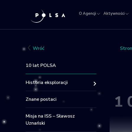
O Agencji
Aktywności
O
Aktywności
Misja
NSIS
Sektor
Polska w
Kra
Agencji
IGNIS
kosmosie
Rej
Obi
Wróć
Stro
Kos
10 lat POLSA
Historia eksploracji
1
Znane postaci
Misja na ISS – Sławosz
Uznański