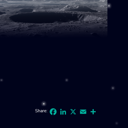
Share:
Facebook
LinkedIn
X
Email
Share