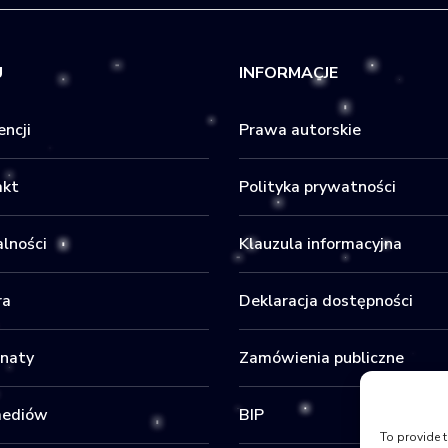
U
INFORMACJE
ncji
Prawa autorskie
akt
Polityka prywatności
lności
Klauzula informacyjna
ra
Deklaracja dostępności
onaty
Zamówienia publiczne
mediów
BIP
To provide t