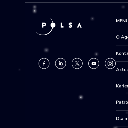
MEN
O Age
Kont
Aktua
Karie
Patr
Dla 