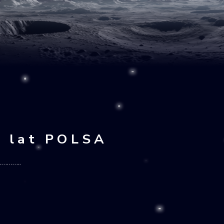
0 lat POLSA
………..