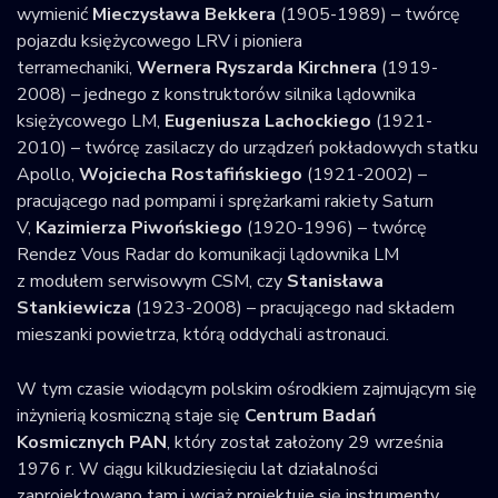
wymienić
Mieczysława Bekkera
(1905-1989) – twórcę
pojazdu księżycowego LRV i pioniera
terramechaniki,
Wernera Ryszarda Kirchnera
(1919-
2008) – jednego z konstruktorów silnika lądownika
księżycowego LM,
Eugeniusza Lachockiego
(1921-
2010) – twórcę zasilaczy do urządzeń pokładowych statku
Apollo,
Wojciecha Rostafińskiego
(1921-2002) –
pracującego nad pompami i sprężarkami rakiety Saturn
V,
Kazimierza Piwońskiego
(1920-1996) – twórcę
Rendez Vous Radar do komunikacji lądownika LM
z modułem serwisowym CSM, czy
Stanisława
Stankiewicza
(1923-2008) – pracującego nad składem
mieszanki powietrza, którą oddychali astronauci.
W tym czasie wiodącym polskim ośrodkiem zajmującym się
inżynierią kosmiczną staje się
Centrum Badań
Kosmicznych PAN
, który został założony 29 września
1976 r. W ciągu kilkudziesięciu lat działalności
zaprojektowano tam i wciąż projektuje się instrumenty