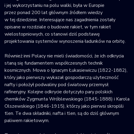
i jej wykorzystaniu na polu walki, była w Europie
Krajowy Rejestr
przez ponad 200 lat głównym źródłem wiedzy
Obiektów
w tej dziedzinie. Interesujące nas zagadnienia zostały
Kosmicznych
opisane w rozdziale o budowie rakiet, w tym rakiet
wielostopniowych, co stanowi dziś podstawę
projektowania systemów wynoszenia ładunków na orbitę.
Również inni Polacy nie mieli świadomości, że ich odkrycia
staną się fundamentem współczesnych technik
kosmicznych. Mowa o Ignacym Łukasiewiczu (1822-1882),
który jako pierwszy wykazał gospodarczą użyteczność
nafty i położył podwaliny pod światowy przemysł
rafineryjny. Kolejne odkrycie dotyczyło pary polskich
chemików Zygmunta Wróblewskiego (1845-1888) i Karola
Olszewskiego (1846-1915), którzy jako pierwsi skroplili
tlen. Te dwa składniki, nafta i tlen, są do dziś głównym
paliwem rakietowym.