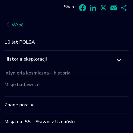
Share:
Facebook
LinkedIn
X
Email
Sh
Wróć
10 lat POLSA
Historia eksploracji
Inżynieria kosmiczna – historia
Misje badawcze
Znane postaci
Misja na ISS – Sławosz Uznański