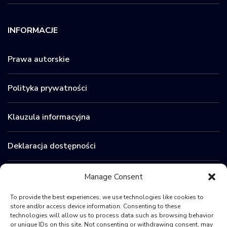
INFORMACJE
Prawa autorskie
Polityka prywatności
Klauzula informacyjna
Deklaracja dostępności
Zamówienia publiczne
Manage Consent
To provide the best experiences, we use technologies like cookies to
BIP
store and/or access device information. Consenting to these
technologies will allow us to process data such as browsing behavior
or unique IDs on this site. Not consenting or withdrawing consent, may