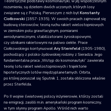
Teoretyczne podstawy kosmonautyki, w jej współczesnym
rozumieniu, są dziełem dwóch uczonych, których losy
związane są z Polską. Pierwszym z nich był
Konstanty
Ciołkowski
(1857-1935). W swoich pracach zajmował się
budową sterowców, teorią ruchu rakiet wielostopniowych
w ziemskim polu grawitacyjnym, pomiarami
aerodynamicznymi, stabilizatorami żyroskopowymi,
czy silnikami rakietowymi na paliwo ciekłe. Prace
Ciołkowskiego kontynuował
Ary Sternfeld
(1905-1980),
pochodzący z polsko-żydowskiej rodziny z Sieradza. Jego
fundamentalna praca „Wstęp do kosmonautyki” zawierała
teorię lotu rakiet wielostopniowych i trajektorie
hipotetycznych lotów międzyplanetarnych. Orbita,
po której poruszał się Sputnik 1, została obliczona właśnie
przez Sterfelda.
Po II wojnie światowej polscy inżynierowie, którzy zostali
na emigracji, zasilili m.in. amerykański program kosmiczny,
w tym słynny program Apollo. Wśród nich warto