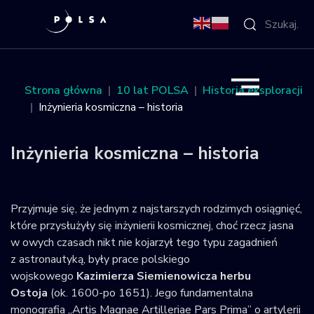
O Agencji
Strona główna
10 lat POLSA
Historia eksploracji
Inżynieria kosmiczna – historia
Aktywności
Inżynieria kosmiczna – historia
Misja IGNIS
NSIS
Przyjmuje się, że jednym z najstarszych rodzimych osiągnięć,
które przysłużyły się inżynierii kosmicznej, choć rzecz jasna
Sektor
w owych czasach nikt nie kojarzył tego typu zagadnień
z astronautyką, były prace polskiego
Polska w
wojskowego
Kazimierza Siemienowicza herbu
kosmosie
Ostoja
(ok. 1600-po 1651). Jego fundamentalna
monografia „Artis Magnae Artilleriae Pars Prima” o artylerii