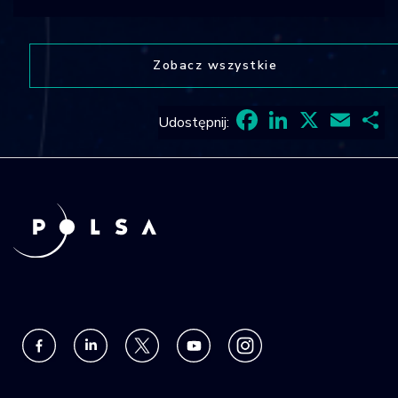
Zobacz wszystkie
Udostępnij:
Facebook
LinkedIn
X
Email
Sh