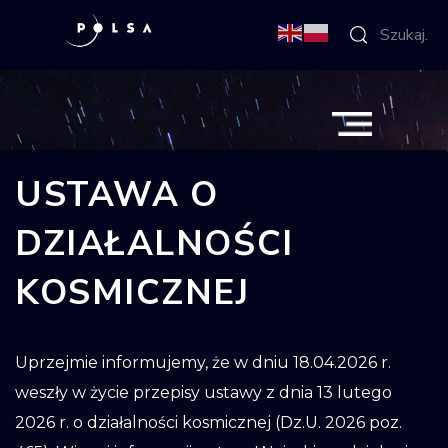
POLSA – Polska Agencja Kosmiczna
O Agencji
Aktywności
USTAWA O
Misja IGNIS
DZIAŁALNOŚCI
KOSMICZNEJ
NSIS
Sektor
Uprzejmie informujemy, że w dniu 18.04.2026 r.
Polska w
weszły w życie przepisy ustawy z dnia 13 lutego
kosmosie
2026 r. o działalności kosmicznej (Dz.U. 2026 poz.